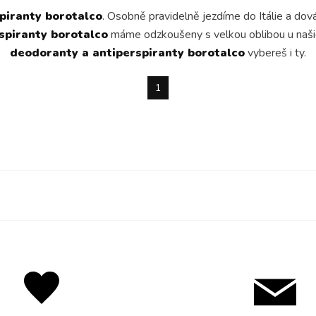
piranty borotalco
. Osobně pravidelně jezdíme do Itálie a dov
spiranty borotalco
máme odzkoušeny s velkou oblibou u našich
deodoranty a antiperspiranty borotalco
vybereš i ty.
1