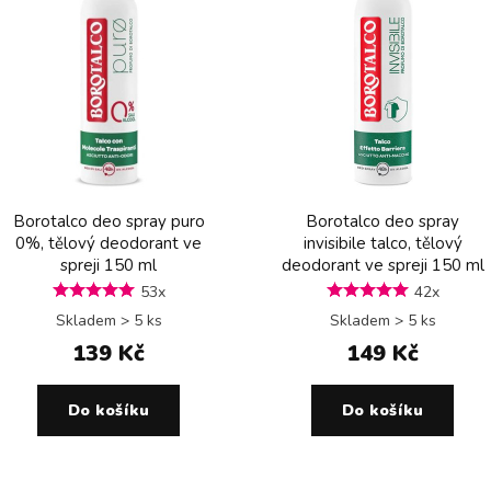
Borotalco deo spray puro
Borotalco deo spray
0%, tělový deodorant ve
invisibile talco, tělový
spreji 150 ml
deodorant ve spreji 150 ml
53x
42x
Skladem > 5 ks
Skladem > 5 ks
139 Kč
149 Kč
Do košíku
Do košíku