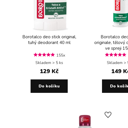
Borotalco deo stick original,
Borotalco deo
tuhý deodorant 40 ml
originale, tělový
ve spreji 1
155x
Skladem > 5 ks
Skladem > 
129 Kč
149 K
Do košíku
Do koší