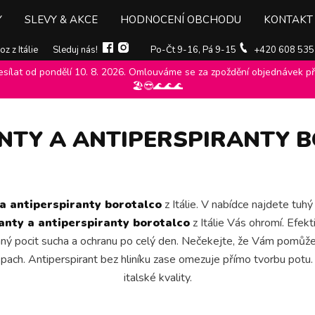
Y
SLEVY & AKCE
HODNOCENÍ OBCHODU
KONTAKT
z z Itálie
Sleduj nás!
Po-Čt 9-16, Pá 9-15
+420 608 535
ílat od pondělí 10. 8. 2026. Omlouváme se za zpoždění objednávek při
 Borotalco
>
🏖️😎🌊🌊🌊
TY A ANTIPERSPIRANTY 
a antiperspiranty borotalco
z Itálie. V nabídce najdete tuhý
nty a antiperspiranty borotalco
z Itálie Vás ohromí. Efek
mný pocit sucha a ochranu po celý den. Nečekejte, že Vám pomůžem
e pach. Antiperspirant bez hliníku zase omezuje přímo tvorbu pot
italské kvality.