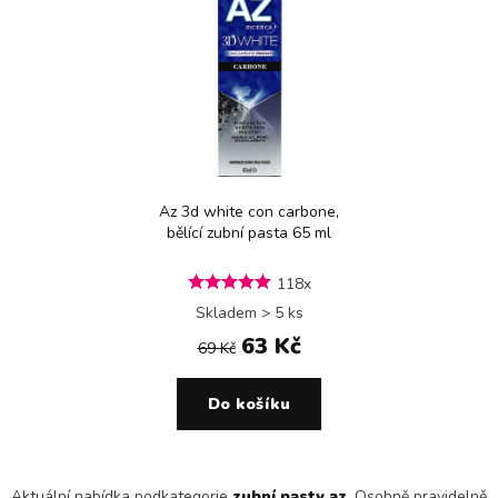
Az 3d white con carbone,
bělící zubní pasta 65 ml
118x
Skladem > 5 ks
63 Kč
69 Kč
Do košíku
Aktuální nabídka podkategorie
zubní pasty az
. Osobně pravidelně