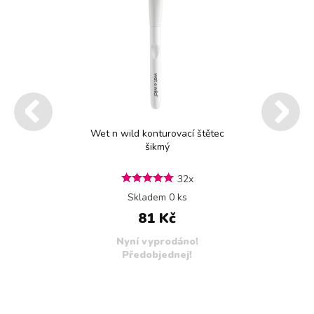
Wet n wild konturovací štětec
šikmý
32x
Skladem 0 ks
81 Kč
Nyní vyprodáno!
Předobjednej!