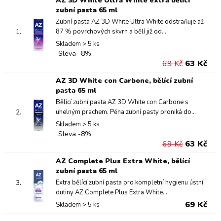
AZ 3D White Ultra White extra bělící
zubní pasta 65 ml
Zubní pasta AZ 3D White Ultra White odstraňuje až
1.
87 % povrchových skvrn a bělí již od...
Skladem > 5 ks
Sleva -8%
69 Kč
63 Kč
AZ 3D White con Carbone, bělící zubní
pasta 65 ml
Bělící zubní pasta AZ 3D White con Carbone s
2.
uhelným prachem. Pěna zubní pasty proniká do...
Skladem > 5 ks
Sleva -8%
69 Kč
63 Kč
AZ Complete Plus Extra White, bělící
zubní pasta 65 ml
3.
Extra bělící zubní pasta pro kompletní hygienu ústní
dutiny AZ Complete Plus Extra White....
69 Kč
Skladem > 5 ks