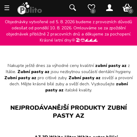
☰
0 K
0
0
Objednávky vytvořené od 5. 8. 2026 budeme z provozních důvodů
odesílat od pondělí 10. 8. 2026. Omlouváme se za zpoždění
objednávek přibližně 2 pracovních dnů a děkujeme za pochopení.
ZUBNÍ PASTY AZ
Krásné letní dny🌞🏖️😎🌊🌊🌊
Nakupte ještě dnes za výhodné ceny kvalitní
zubní pasty az
z
Itálie.
Zubní pasty az
jsou nezbytnou součástí dentální hygieny.
Zubní pasty az
pro citlivé zuby.
Zubní pasty az
osvěží a provoní
dech. Mějte krásné bílé zuby a svěží dech. Vyzkoušejte
zubní
pasty az
italské kvality.
NEJPRODÁVANĚJŠÍ PRODUKTY ZUBNÍ
PASTY AZ