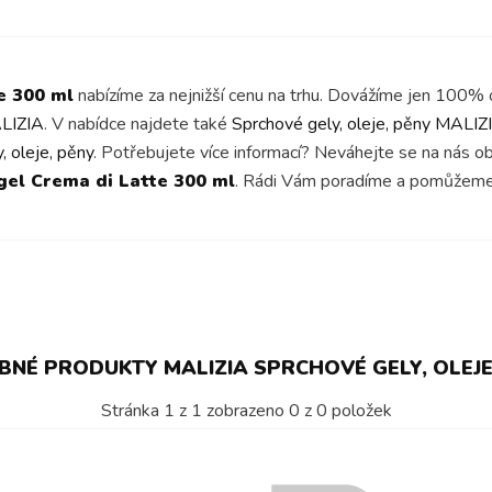
e 300 ml
nabízíme za nejnižší cenu na trhu. Dovážíme jen 100% o
LIZIA
. V nabídce najdete také
Sprchové gely, oleje, pěny MALIZ
, oleje, pěny
. Potřebujete více informací? Neváhejte se na nás 
gel Crema di Latte 300 ml
. Rádi Vám poradíme a pomůžeme
NÉ PRODUKTY MALIZIA SPRCHOVÉ GELY, OLEJE
Stránka
1
z
1
zobrazeno
0
z
0
položek