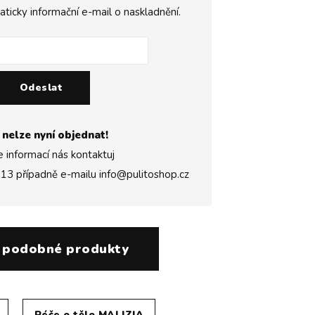
icky informační e-mail o naskladnění.
Odeslat
 nelze nyní objednat!
e informací nás kontaktuj
313
případně e-mailu
info@pulitoshop.cz
 podobné produkty
Péče o tělo MALIZIA