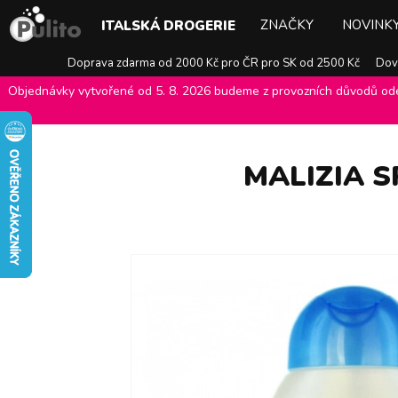
ZNAČKY
NOVINK
ITALSKÁ DROGERIE
Doprava zdarma od 2000 Kč pro ČR pro SK od 2500 Kč
Dovo
Objednávky vytvořené od 5. 8. 2026 budeme z provozních důvodů odes
E-shop Pulito
>
Italská drogerie
>
Péče o tělo
>
Sprchové gely, olej
MALIZIA S