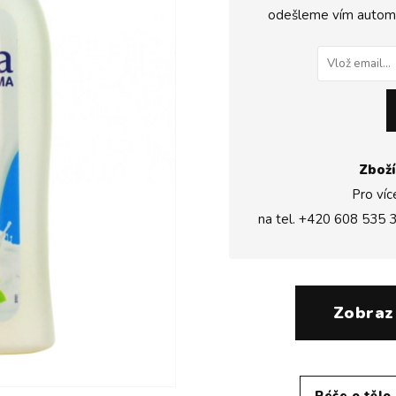
odešleme vím automat
Zboží
Pro víc
na tel.
+420 608 535 
Zobraz
Péče o tělo