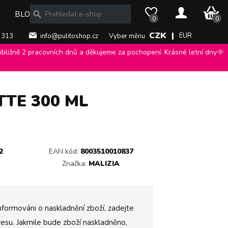
0 Kč
BLOG
0
0
CZK |
EUR
 313
info@pulitoshop.cz
Vyber měnu
bližně 2 pracovních dnů a děkujeme za pochopení. Krásné letní dny🌞
ý gel Crema di Latte 300 ml
>
TTE 300 ML
2
EAN kód:
8003510010837
Značka:
MALIZIA
nformováni o naskladnění zboží, zadejte
esu. Jakmile bude zboží naskladněno,