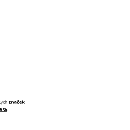
lých
značek
15%
.