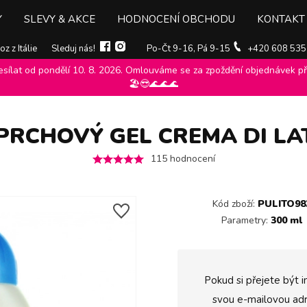
Y
SLEVY & AKCE
HODNOCENÍ OBCHODU
KONTAKT
z z Itálie
Sleduj nás!
Po-Čt 9-16, Pá 9-15
+420 608 535
ílat od pondělí 10. 8. 2026. Omlouváme se za zpoždění objednávek při
e, pěny
>
Malizia
>
Sprchové gely, oleje, pěny malizia
>
Malizia sprchov
🏖️😎🌊🌊🌊
PRCHOVÝ GEL CREMA DI LA
115
hodnocení
Kód zboží:
PULITO98
Parametry:
300 ml
Pokud si přejete být i
svou e-mailovou adr