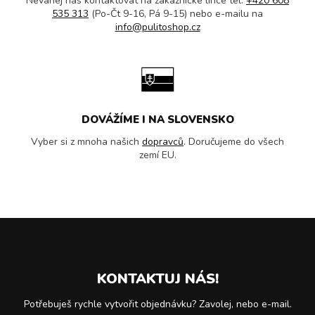
Neváhej nás kontaktovat na zákaznické lince tel.
+420 608
535 313
(Po-Čt 9-16, Pá 9-15) nebo e-mailu na
info@pulitoshop.cz
DOVÁŽÍME I NA SLOVENSKO
Vyber si z mnoha našich
dopravců
. Doručujeme do všech
zemí EU.
KONTAKTUJ NÁS!
Potřebuješ rychle vytvořit objednávku? Zavolej, nebo e-mail.