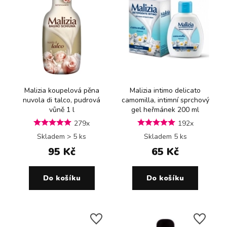
Malizia koupelová pěna
Malizia intimo delicato
nuvola di talco, pudrová
camomilla, intimní sprchový
vůně 1 l
gel heřmánek 200 ml
279x
192x
Skladem > 5 ks
Skladem 5 ks
95 Kč
65 Kč
Do košíku
Do košíku