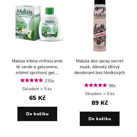
Malizia intimo rinfrescante
Malizia deo spray secret
té verde e gelsomino,
musk, dámský tělový
intimní sprchový gel ...
deodorant bez hliníkových
...
236x
98x
Skladem > 5 ks
Skladem > 5 ks
65 Kč
89 Kč
Do košíku
Do košíku