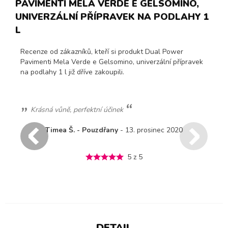
PAVIMENTI MELA VERDE E GELSOMINO,
UNIVERZÁLNÍ PŘÍPRAVEK NA PODLAHY 1
L
Recenze od zákazníků, kteří si produkt Dual Power
Pavimenti Mela Verde e Gelsomino, univerzální přípravek
na podlahy 1 l již dříve zakoupili.
 vonia a veľmi dobre čistí .
Krásná vůně, perfektní účinek
Timea Š. - Pouzdřany
- 13.
4. srpen 2021
5 z 5
5 
DETAIL