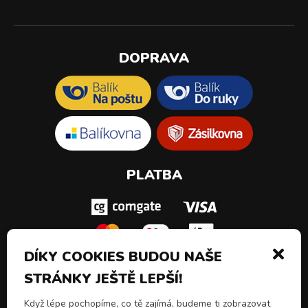
DOPRAVA
PLATBA
DÍKY COOKIES BUDOU NAŠE
STRÁNKY JEŠTĚ LEPŠÍ!
SLEDUJ NÁS!
Když lépe pochopíme, co tě zajímá, budeme ti zobrazovat