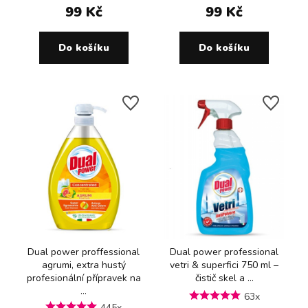
99 Kč
99 Kč
Do košíku
Do košíku
Dual power proffessional
Dual power professional
agrumi, extra hustý
vetri & superfici 750 ml –
profesionální přípravek na
čistič skel a ...
...
63x
445x