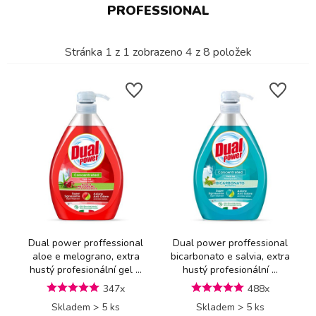
PROFESSIONAL
Stránka
1
z
1
zobrazeno
4
z
8
položek
Dual power proffessional
Dual power proffessional
aloe e melograno, extra
bicarbonato e salvia, extra
hustý profesionální gel ...
hustý profesionální ...
347x
488x
Skladem > 5 ks
Skladem > 5 ks