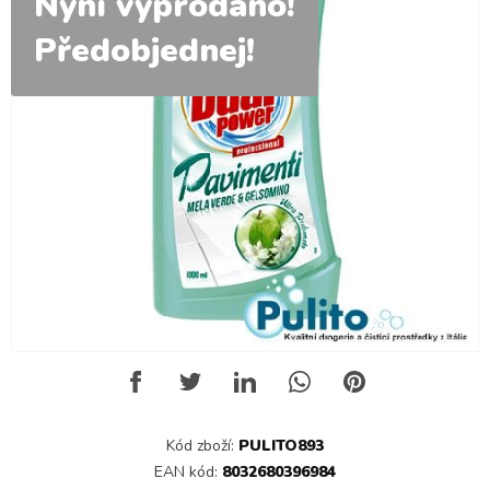
Nyní vyprodáno!
Předobjednej!
Kód zboží:
PULITO893
EAN kód:
8032680396984