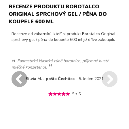
RECENZE PRODUKTU BOROTALCO
ORIGINAL SPRCHOVÝ GEL / PĚNA DO
KOUPELE 600 ML
Recenze od zákazníků, kteří si produkt Borotalco Original
sprchový gel / pěna do koupele 600 ml již dříve zakoupili.
Nádherná pudrová vůně,to prostě nemá chyb....
ml
Tereza R. - Ústí nad Labem
- 19. červen 2025
5 z 5