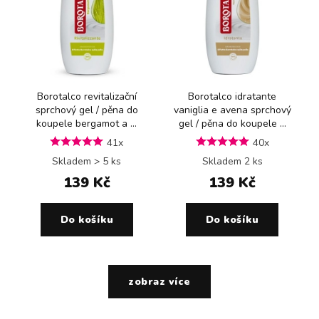
Borotalco revitalizační
Borotalco idratante
sprchový gel / pěna do
vaniglia e avena sprchový
koupele bergamot a ...
gel / pěna do koupele ...
41x
40x
Skladem > 5 ks
Skladem 2 ks
139 Kč
139 Kč
Do košíku
Do košíku
zobraz více