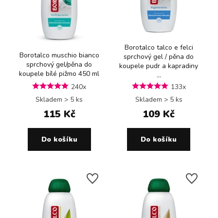
Borotalco talco e felci
Borotalco muschio bianco
sprchový gel / pěna do
sprchový gel/pěna do
koupele pudr a kapradiny
koupele bílé pižmo 450 ml
...
240x
133x
Skladem > 5 ks
Skladem > 5 ks
115 Kč
109 Kč
Do košíku
Do košíku