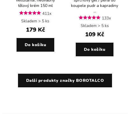
vellutante, hedvábný
sprchový gel / pěna do
tělový krém 150 ml
koupele pudr a kapradiny
...
411x
133x
Skladem > 5 ks
Skladem > 5 ks
179 Kč
109 Kč
Do košíku
Do košíku
Další produkty značky BOROTALCO