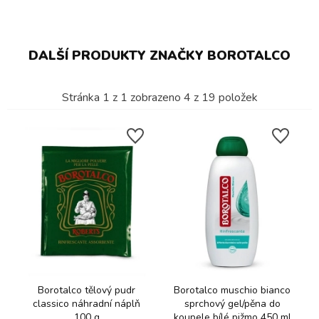
DALŠÍ PRODUKTY ZNAČKY BOROTALCO
Stránka
1
z
1
zobrazeno
4
z
19
položek
Borotalco tělový pudr
Borotalco muschio bianco
classico náhradní náplň
sprchový gel/pěna do
100 g
koupele bílé pižmo 450 ml