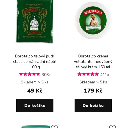
Borotalco tělový pudr
Borotalco crema
classico náhradní náplň
vellutante, hedvábný
100 g
tělový krém 150 ml
306x
411x
Skladem > 5 ks
Skladem > 5 ks
49 Kč
179 Kč
Do košíku
Do košíku