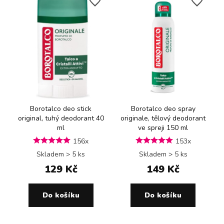
Borotalco deo stick
Borotalco deo spray
original, tuhý deodorant 40
originale, tělový deodorant
ml
ve spreji 150 ml
156x
153x
Skladem > 5 ks
Skladem > 5 ks
129 Kč
149 Kč
Do košíku
Do košíku