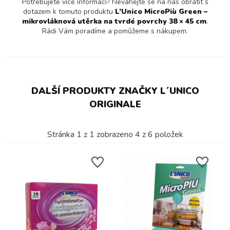
Potřebujete více informací? Neváhejte se na nás obrátit s
dotazem k tomuto produktu
L’Unico MicroPiù Green –
mikrovláknová utěrka na tvrdé povrchy 38 × 45 cm
.
Rádi Vám poradíme a pomůžeme s nákupem.
DALŠÍ PRODUKTY ZNAČKY L´UNICO
ORIGINALE
Stránka
1
z
1
zobrazeno
4
z
6
položek