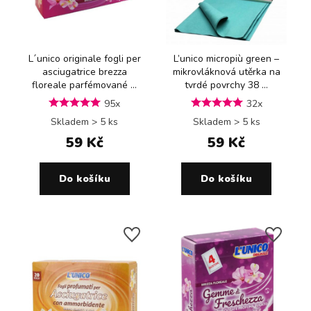
L´unico originale fogli per
L’unico micropiù green –
asciugatrice brezza
mikrovláknová utěrka na
floreale parfémované ...
tvrdé povrchy 38 ...
95x
32x
Skladem > 5 ks
Skladem > 5 ks
59 Kč
59 Kč
Do košíku
Do košíku