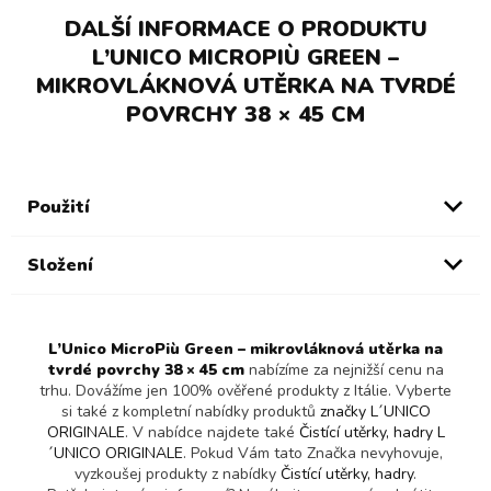
DALŠÍ INFORMACE O PRODUKTU
L’UNICO MICROPIÙ GREEN –
MIKROVLÁKNOVÁ UTĚRKA NA TVRDÉ
POVRCHY 38 × 45 CM
Použití
Složení
L’Unico MicroPiù Green – mikrovláknová utěrka na
tvrdé povrchy 38 × 45 cm
nabízíme za nejnižší cenu na
trhu. Dovážíme jen 100% ověřené produkty z Itálie. Vyberte
si také z kompletní nabídky produktů
značky L´UNICO
ORIGINALE
. V nabídce najdete také
Čistící utěrky, hadry L
´UNICO ORIGINALE
. Pokud Vám tato Značka nevyhovuje,
vyzkoušej produkty z nabídky
Čistící utěrky, hadry
.