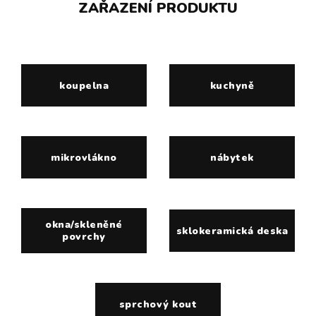
ZAŘAZENÍ PRODUKTU
koupelna
kuchyně
mikrovlákno
nábytek
okna/skleněné
sklokeramická deska
povrchy
sprchový kout