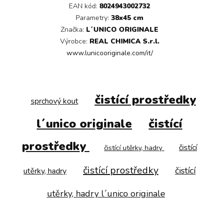
EAN kód:
8024943002732
Parametry:
38x45 cm
Značka:
L´UNICO ORIGINALE
Výrobce:
REAL CHIMICA S.r.l.
www.lunicooriginale.com/it/
čistící prostředky
sprchový kout
l´unico originale
čistící
prostředky
čistící
čistící utěrky, hadry
čistící prostředky
čistící
utěrky, hadry
utěrky, hadry l´unico originale