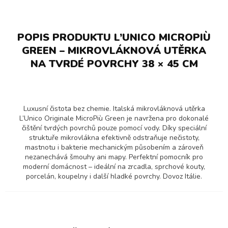
POPIS PRODUKTU L’UNICO MICROPIÙ
GREEN – MIKROVLÁKNOVÁ UTĚRKA
NA TVRDÉ POVRCHY 38 × 45 CM
Luxusní čistota bez chemie. Italská mikrovláknová utěrka
L’Unico Originale MicroPiù Green je navržena pro dokonalé
čištění tvrdých povrchů pouze pomocí vody. Díky speciální
struktuře mikrovlákna efektivně odstraňuje nečistoty,
mastnotu i bakterie mechanickým působením a zároveň
nezanechává šmouhy ani mapy. Perfektní pomocník pro
moderní domácnost – ideální na zrcadla, sprchové kouty,
porcelán, koupelny i další hladké povrchy. Dovoz Itálie.