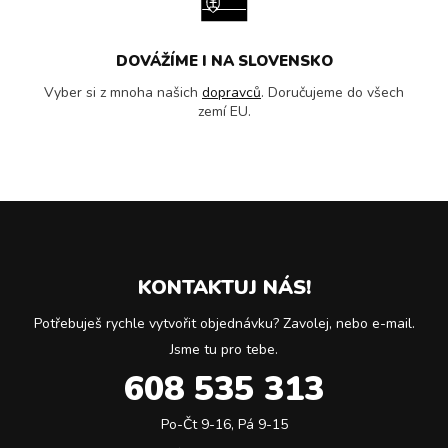
DOVÁŽÍME I NA SLOVENSKO
Vyber si z mnoha našich
dopravců
. Doručujeme do všech
zemí EU.
KONTAKTUJ NÁS!
Potřebuješ rychle vytvořit objednávku? Zavolej, nebo e-mail.
Jsme tu pro tebe.
608 535 313
Po-Čt 9-16, Pá 9-15