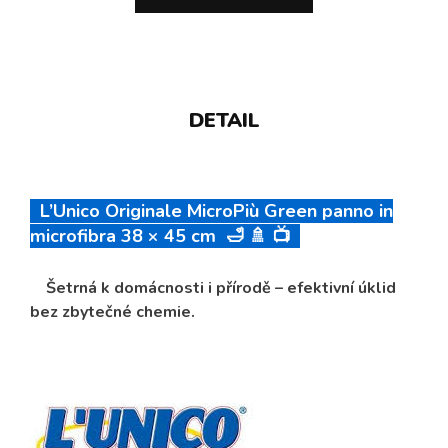
DETAIL
L’Unico Originale MicroPiù Green panno in
microfibra 38 × 45 cm 🛁 🚿 📺
🌿
Šetrná k domácnosti i přírodě – efektivní úklid
bez zbytečné chemie.