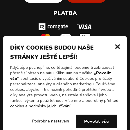
PLATBA
DÍKY COOKIES BUDOU NAŠE
STRÁNKY JEŠTĚ LEPŠÍ!
SLEDUJ NÁS!
Když lépe pochopíme, co tě zajímá, budeme ti zobrazovat
přesnější obsah na míru. Kliknutím na tlačítko
„Povolit
vše“
souhlasíš s využíváním souborů Cookies pro účely
personalizace, analýzy a cíleného marketingu. Používáme
cookies, abychom ti umožnili pohodlné prohlížení webu a
díky analýze provozu webu, neustále zlepšovali jeho
funkce, výkon a použitelnost. Více info a podrobný
přehled
cookies a podmínky jejich užívání
.
© 2026 Všechna práva vyhrazena
Chceš slevy, akční
E-shop Pulito - Kvalitní drogerie a čistící prostředky z
ANO
NE
Podrobné nastavení
Povolit vše
nabídky a novinky!
Itálie