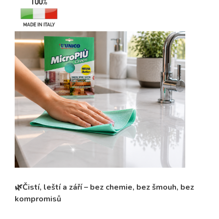
🌿Čistí, leští a září – bez chemie, bez šmouh, be
z
kompromisů