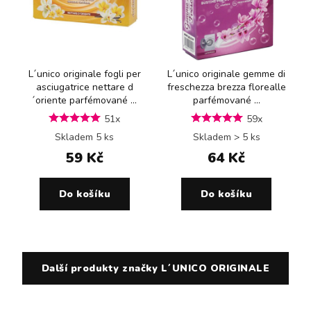
L´unico originale fogli per
L´unico originale gemme di
asciugatrice nettare d
freschezza brezza florealle
´oriente parfémované ...
parfémované ...
51x
59x
Skladem 5 ks
Skladem > 5 ks
59 Kč
64 Kč
Do košíku
Do košíku
Další produkty značky L´UNICO ORIGINALE