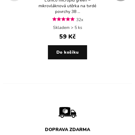
L’unico micropiù green –
mikrovláknová utěrka na tvrdé
povrchy 38 ...
32x
Skladem > 5 ks
59 Kč
Do košíku
DOPRAVA ZDARMA