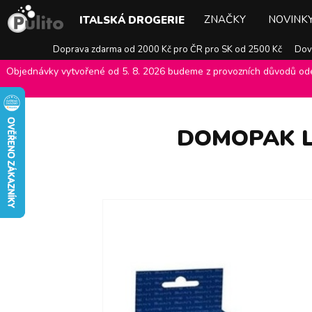
ZNAČKY
NOVINK
ITALSKÁ DROGERIE
Doprava zdarma od 2000 Kč pro ČR pro SK od 2500 Kč
Dovo
Objednávky vytvořené od 5. 8. 2026 budeme z provozních důvodů odes
E-shop Pulito
>
Italská drogerie
>
Doplňkový prodej
>
Domopak livi
DOMOPAK L