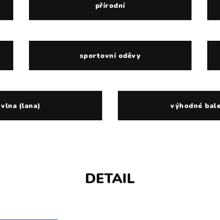
přírodní
sportovní oděvy
vlna (lana)
výhodné bale
DETAIL