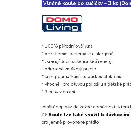
Vlněné koule do sušičky – 3 ks (Do
* 100% přírodní ovčí vlna
* bez chemie, parfemace a alergenů
* zkracují dobu sušení a šetří energii
* přirozeně změkčují prádlo
* snižují pomačkání a statickou elektřinu
* vhodné i pro citlivou pokožku a dětské prá
* 3 kusy v balení
Ideální doplněk do každé domácnosti, která kl
👉
Koule lze také využít k dávkován
pro jemně provoněné prádlo.