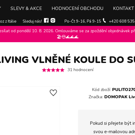
Y
SLEVY & AKCE
HODNOCENÍ OBCHODU
KONTAKT
z z Itálie
Sleduj nás!
Po-Čt 9-16, Pá 9-15
+420 608 535
ílat od pondělí 10. 8. 2026. Omlouváme se za zpoždění objednávek při
ng
>
DomoPak Living vlněné koule do sušičky 3 ks
>
🏖️😎🌊🌊🌊
IVING VLNĚNÉ KOULE DO SU
31
hodnocení
Kód zboží:
PULITO27
Značka:
DOMOPAK Liv
Pokud si přejete být i
svou e-mailovou adr