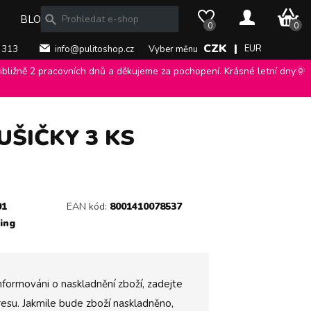
0 Kč
BLOG
0
0
CZK |
EUR
 313
info@pulitoshop.cz
Vyber měnu
bližně 2 pracovních dnů a děkujeme za pochopení. Krásné letní dny🌞
ŠIČKY 3 KS
01
EAN kód:
8001410078537
ing
nformováni o naskladnění zboží, zadejte
esu. Jakmile bude zboží naskladněno,