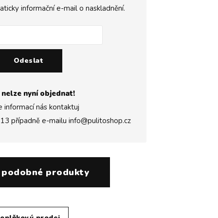
icky informační e-mail o naskladnění.
Odeslat
 nelze nyní objednat!
e informací nás kontaktuj
313
případně e-mailu
info@pulitoshop.cz
 podobné produkty
oplňkový prodej