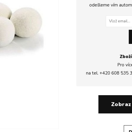
odešleme vím automat
Zboží
Pro víc
na tel.
+420 608 535 
Zobraz
D