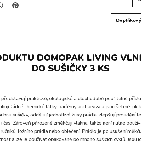
Doplňkový
ODUKTU DOMOPAK LIVING VLN
DO SUŠIČKY 3 KS
ředstavují praktické, ekologické a dlouhodobě použitelné příslu
ují žádné chemické látky, parfémy ani barviva a jsou šetrné jak k p
bnu sušičky, oddělují jednotlivé kusy prádla, zlepšují proudění t
 i čas. Zároveň přirozeně změkčují vlákna, takže není nutné použív
 ručníků, ložního prádla nebo oblečení. Prádlo je po usušení měkčí,
tnost a lze je používat opakovaně po mnoho sušicích cyklů. Jsou i