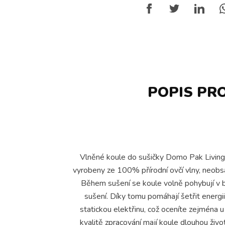
POPIS PR
Vlněné koule do sušičky Domo Pak Living p
vyrobeny ze 100% přírodní ovčí vlny, neobsah
Během sušení se koule volně pohybují v bu
sušení. Díky tomu pomáhají šetřit energii
statickou elektřinu, což oceníte zejména u
kvalitě zpracování mají koule dlouhou živo