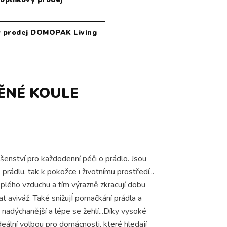
 prodej DOMOPAK Living
ĚNÉ KOULE
šenství pro každodenní péči o prádlo. Jsou
rádlu, tak k pokožce i životnímu prostředí...
eplého vzduchu a tím výrazně zkracují dobu
at aviváž. Také snižujÍ pomačkání prádla a
 nadýchanější a lépe se žehlí...Díky vysoké
deální volbou pro domácnosti, které hledají