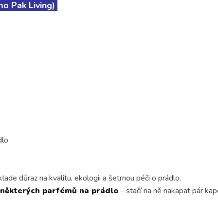
mo Pak Living)
dlo
ade důraz na kvalitu, ekologii a šetrnou péči o prádlo.
í některých parfémů na prádlo
– stačí na ně nakapat pár ka