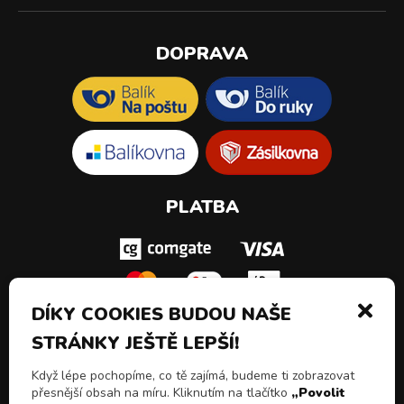
DOPRAVA
PLATBA
DÍKY COOKIES BUDOU NAŠE
STRÁNKY JEŠTĚ LEPŠÍ!
SLEDUJ NÁS!
Když lépe pochopíme, co tě zajímá, budeme ti zobrazovat
přesnější obsah na míru. Kliknutím na tlačítko
„Povolit