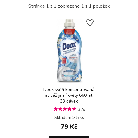
Stránka
1
z
1
zobrazeno
1
z
1
položek
Deox svěží koncentrovaná
aviváž jarní květy 660 ml,
33 dávek
32x
Skladem > 5 ks
79 Kč