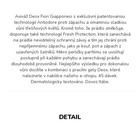
Aviváž Deox Fiori Giapponesi s exkluzivní patentovanou
technologií Antiodore proti zápachu a omamnou sladkou
vůní třešňových květů. Kromě toho, že prádlo změkčuje,
disponuje také technologií Fresh Protection, která zanechává
na prádle neviditelný ochranný závoj a tím jej chrání proti
nepříjemnému zápachu, jako je kouř, pot a zápach z
uzavřených šatníků. Mikro perličky parfému se uvolňují
postupně při každém pohybu a zanechávají prádlo
dlouhodobě provoněné. Nejlepšího výsledku pro dokonalou
vůni docílíte v kombinaci s pracími gely Deox, které
naleznete v nabídce našeho e-shopu. 45 dávek.
Dermatologicky testováno. Dovoz Itálie.
DETAIL