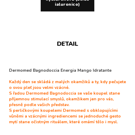
ialuronico)
DETAIL
Dermomed Bagnodoccia Energia Mango Idratante
Každý den se skládá z malých okamžiků a ty, kdy pečujete
o svou pleť jsou velmi vzácné.
S řadou Dermomed Bagnodoccia se vaše koupel stane
příjemnou stimulací smyslů, okamžikem jen pro vás,
přesně podle vašich představ.
S perličkovými koupelemi Dermomed
s obklopujícími
vůněmi a vzácnými ingrediencemi
se jednoduché gesto
mytí stane očistným rituálem, které omámí tělo i mysl.