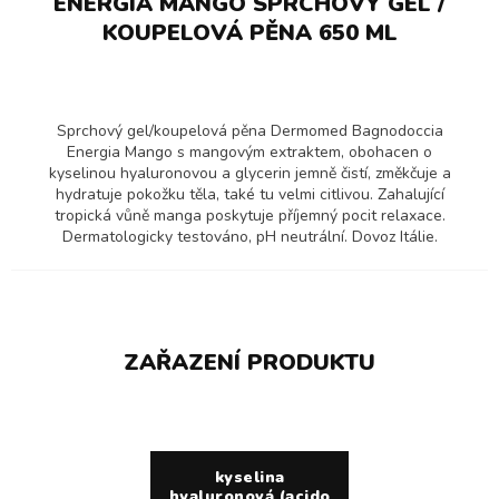
ENERGIA MANGO SPRCHOVÝ GEL /
KOUPELOVÁ PĚNA 650 ML
Sprchový gel/koupelová pěna Dermomed Bagnodoccia
Energia Mango s mangovým extraktem, obohacen o
kyselinou hyaluronovou a glycerin jemně čistí, změkčuje a
hydratuje pokožku těla, také tu velmi citlivou. Zahalující
tropická vůně manga poskytuje příjemný pocit relaxace.
Dermatologicky testováno, pH neutrální. Dovoz Itálie.
ZAŘAZENÍ PRODUKTU
kyselina
hyaluronová (acido