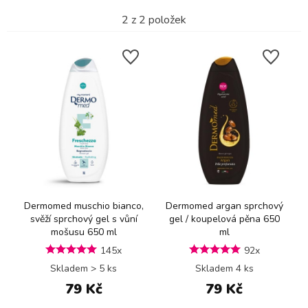
2
z
2
položek
Dermomed muschio bianco,
Dermomed argan sprchový
svěží sprchový gel s vůní
gel / koupelová pěna 650
mošusu 650 ml
ml
145x
92x
Skladem > 5 ks
Skladem 4 ks
79 Kč
79 Kč