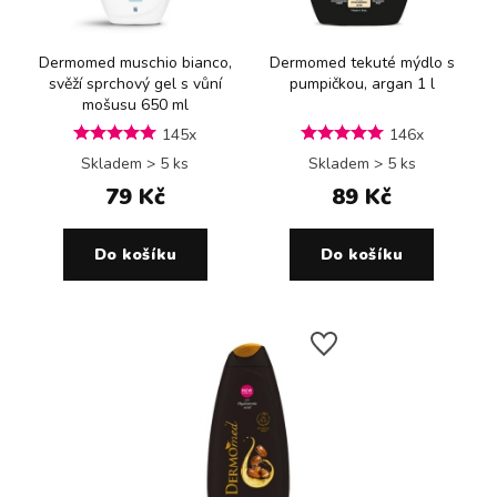
Dermomed muschio bianco,
Dermomed tekuté mýdlo s
svěží sprchový gel s vůní
pumpičkou, argan 1 l
mošusu 650 ml
145x
146x
Skladem > 5 ks
Skladem > 5 ks
79 Kč
89 Kč
Do košíku
Do košíku