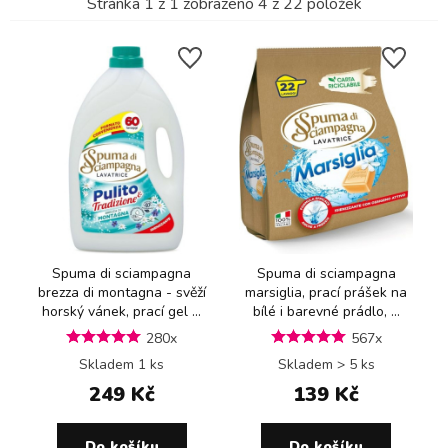
Stránka
1
z
1
zobrazeno
4
z
22
položek
Spuma di sciampagna
Spuma di sciampagna
brezza di montagna - svěží
marsiglia, prací prášek na
horský vánek, prací gel ...
bílé i barevné prádlo, ...
280x
567x
Skladem 1 ks
Skladem > 5 ks
249 Kč
139 Kč
Do košíku
Do košíku