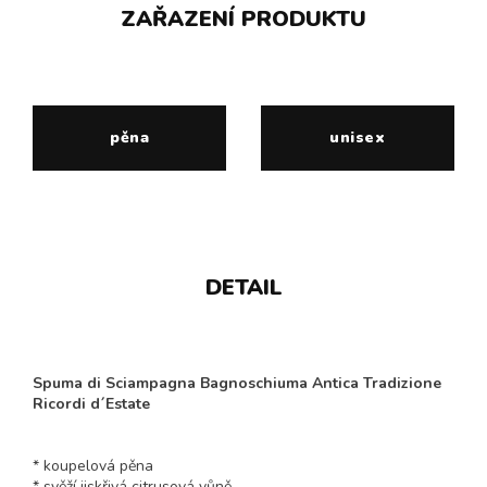
ZAŘAZENÍ PRODUKTU
pěna
unisex
DETAIL
Spuma di Sciampagna Bagnoschiuma Antica Tradizione
Ricordi d´Estate
* koupelová pěna
* svěží jiskřivá citrusová vůně