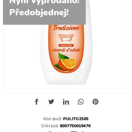
Nyní vyprodáno!
Předobjednej!
Kód zboží:
PULITO2505
EAN kód:
8007750019476