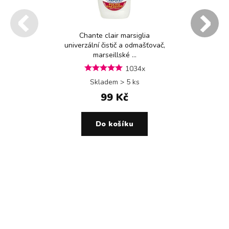
Chante clair marsiglia
univerzální čistič a odmašťovač,
marseillské ...
1034x
Skladem > 5 ks
99 Kč
Do košíku