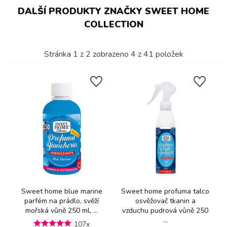
DALŠÍ PRODUKTY ZNAČKY SWEET HOME
COLLECTION
Stránka
1
z
2
zobrazeno
4
z
41
položek
Sweet home blue marine
Sweet home profuma talco
parfém na prádlo, svěží
osvěžovač tkanin a
mořská vůně 250 ml, ...
vzduchu pudrová vůně 250
...
107x