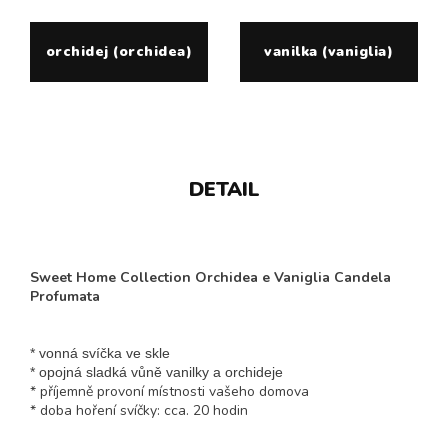
orchidej (orchidea)
vanilka (vaniglia)
DETAIL
Sweet Home Collection Orchidea e Vaniglia Candela
Profumata
* vonná svíčka ve skle
* opojná sladká vůně vanilky a orchideje
* příjemně provoní místnosti vašeho domova
* doba hoření svíčky: cca. 20 hodin