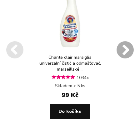
Chante clair marsiglia
univerzální čistič a odmašťovač,
marseillské ...
1034x
Skladem > 5 ks
99 Kč
Do košíku