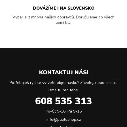
DOVÁŽÍME I NA SLOVENSKO
Vyber si z mnoha našich
dopravců
. Doručujeme do všech
zemí EU.
KONTAKTUJ NÁS!
Potřebuješ rychle vytvořit objednávku? Zavolej, nebo e-mail.
Jsme tu pro tebe.
608 535 313
Po-Čt 9-16, Pá 9-15
info@pulitoshop.cz