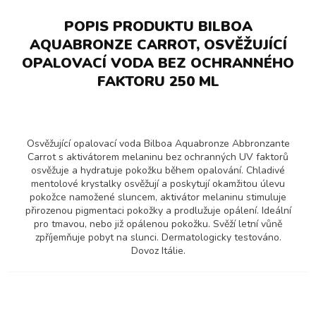
POPIS PRODUKTU BILBOA
AQUABRONZE CARROT, OSVĚŽUJÍCÍ
OPALOVACÍ VODA BEZ OCHRANNÉHO
FAKTORU 250 ML
Osvěžující opalovací voda Bilboa Aquabronze Abbronzante
Carrot s aktivátorem melaninu bez ochranných UV faktorů
osvěžuje a hydratuje pokožku během opalování. Chladivé
mentolové krystalky osvěžují a poskytují okamžitou úlevu
pokožce namožené sluncem, aktivátor melaninu stimuluje
přirozenou pigmentaci pokožky a prodlužuje opálení. Ideální
pro tmavou, nebo již opálenou pokožku. Svěží letní vůně
zpříjemňuje pobyt na slunci. Dermatologicky testováno.
Dovoz Itálie.