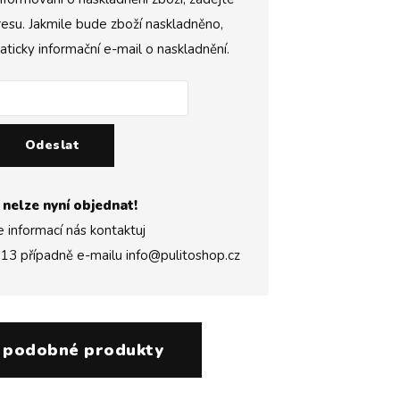
esu. Jakmile bude zboží naskladněno,
icky informační e-mail o naskladnění.
Odeslat
 nelze nyní objednat!
e informací nás kontaktuj
313
případně e-mailu
info@pulitoshop.cz
 podobné produkty