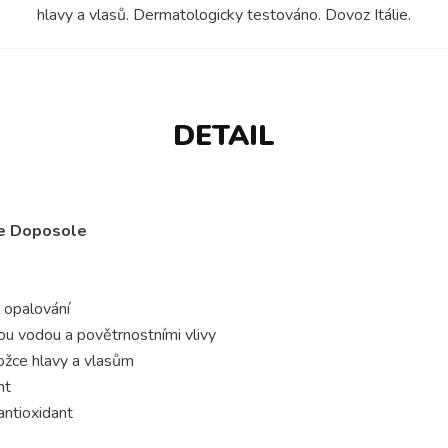
hlavy a vlasů. Dermatologicky testováno. Dovoz Itálie.
DETAIL
re Doposole
o opalování
u vodou a povětrnostními vlivy
ožce hlavy a vlasům
nt
antioxidant