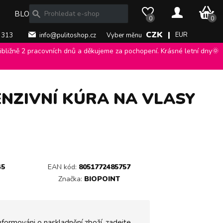
0 Kč
BLOG
0
0
CZK |
EUR
 313
info@pulitoshop.cz
Vyber měnu
bližně 2 pracovních dnů a děkujeme za pochopení. Krásné letní dny🌞
to Doposole, intenzivní kúra na vlasy po opalování 150 ml
>
ENZIVNÍ KÚRA NA VLASY
45
EAN kód:
8051772485757
Značka:
BIOPOINT
nformováni o naskladnění zboží, zadejte