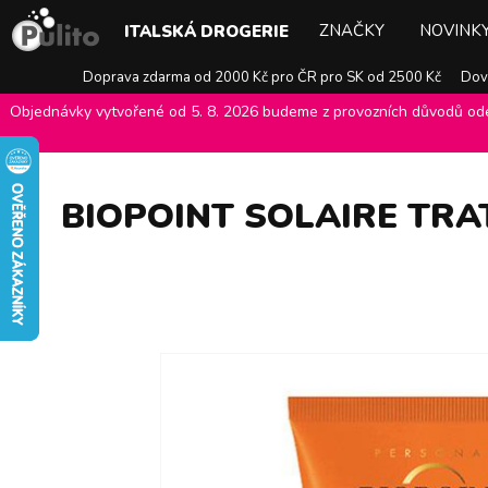
ZNAČKY
NOVINK
ITALSKÁ DROGERIE
Doprava zdarma od 2000 Kč pro ČR pro SK od 2500 Kč
Dovo
Objednávky vytvořené od 5. 8. 2026 budeme z provozních důvodů odes
E-shop Pulito
>
Italská drogerie
>
Péče o vlasy
>
Regenerace vlasů
BIOPOINT SOLAIRE TRA