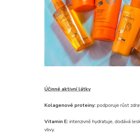
Účinné aktivní látky
Kolagenové proteiny:
podporuje růst zdrav
Vitamin E:
intenzivně hydratuje, dodává lesk
vlivy.