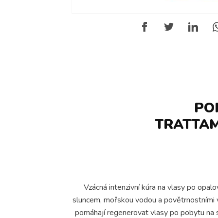
PO
TRATTAM
Vzácná intenzivní kúra na vlasy po opal
sluncem, mořskou vodou a povětrnostními vliv
pomáhají regenerovat vlasy po pobytu na s