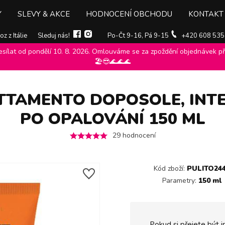
Y
SLEVY & AKCE
HODNOCENÍ OBCHODU
KONTAKT
z z Itálie
Sleduj nás!
Po-Čt 9-16, Pá 9-15
+420 608 535
ílat od pondělí 10. 8. 2026. Omlouváme se za zpoždění objednávek při
>
Biopoint
>
Regenerace vlasů biopoint
>
Biopoint Solaire Trattamen
🏖️😎🌊🌊🌊
TTAMENTO DOPOSOLE, INT
PO OPALOVÁNÍ 150 ML
29
hodnocení
Kód zboží:
PULITO24
Parametry:
150 ml
Pokud si přejete být i