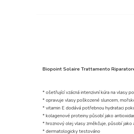
Biopoint Solaire Trattamento Riparato
* ošetřující vzácná intenzivní kúra na vlasy p
* opravuje vlasy poškozené sluncem, mořsko
* vitamin E dodává potřebnou hydrataci pok
* kolagenové proteiny působí jako antioxida
* hroznový olej vlasy změkčuje, působí jako 
* dermatologicky testováno