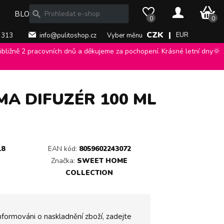
0 Kč
BLOG
0
0
CZK |
EUR
 313
info@pulitoshop.cz
Vyber měnu
bližně 2 pracovních dnů a děkujeme za pochopení. Krásné letní dny🌞
e Legni Orientali vánoční aroma difuzér 100 ml
>
MA DIFUZÉR 100 ML
18
EAN kód:
8059602243072
Značka:
SWEET HOME
COLLECTION
nformováni o naskladnění zboží, zadejte