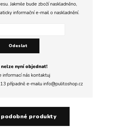
esu. Jakmile bude zboží naskladněno,
icky informační e-mail o naskladnění.
Odeslat
 nelze nyní objednat!
e informací nás kontaktuj
313
případně e-mailu
info@pulitoshop.cz
 podobné produkty