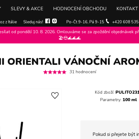
Y
SLEVY & AKCE
HODNOCENÍ OBCHODU
KONTAKT
z z Itálie
Sleduj nás!
Po-Čt 9-16, Pá 9-15
+420 608 535
ílat od pondělí 10. 8. 2026. Omlouváme se za zpoždění objednávek při
Sweet home collection
>
Difuzéry sweet home collection
>
Sweet Hom
🏖️😎🌊🌊🌊
 ORIENTALI VÁNOČNÍ ARO
31
hodnocení
Kód zboží:
PULITO23
Parametry:
100 ml
Pokud si přejete být i