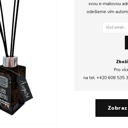
svou e-mailovou adr
odešleme vím automat
Zboží
Pro víc
na tel.
+420 608 535 
Zobraz