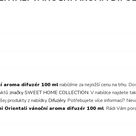
í aroma difuzér 100 ml
nabízíme za nejnižší cenu na trhu. D
duktů
značky SWEET HOME COLLECTION
. V nabídce najdete ta
šej produkty z nabídky
Difuzéry
. Potřebujete více informací? Ne
 Orientali vánoční aroma difuzér 100 ml
. Rádi Vám po