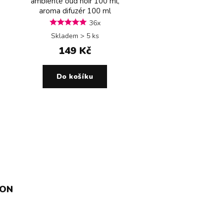
ambiente oud noir 100 ml,
aroma difuzér 100 ml
36x
Skladem > 5 ks
149 Kč
Do košíku
ION