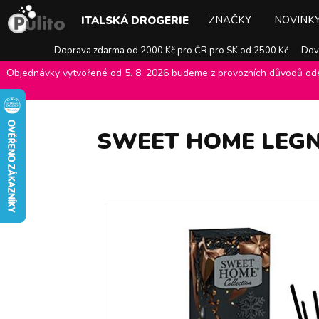
ZNAČKY
NOVINK
ITALSKÁ DROGERIE
Doprava zdarma od 2000 Kč pro ČR pro SK od 2500 Kč
Dovo
Objednávky vytvořené od 5. 8. 2026 budeme z provozních důvodů odes
E-shop Pulito
>
Italská drogerie
>
Bytové vůně z Itálie
>
Difuzéry
>
SWEET HOME LEGNI