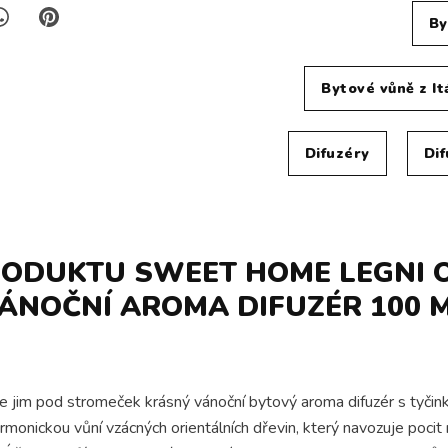
By
Bytové vůně z 
Difuzéry
Di
RODUKTU SWEET HOME LEGNI O
ÁNOČNÍ AROMA DIFUZÉR 100 
te jim pod stromeček krásný vánoční bytový aroma difuzér s tyč
onickou vůní vzácných orientálních dřevin, který navozuje pocit 