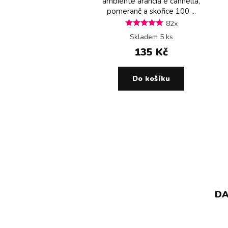
ambiente arancia e cannella,
pomeranč a skořice 100 ...
82x
Skladem 5 ks
135 Kč
Do košíku
DA