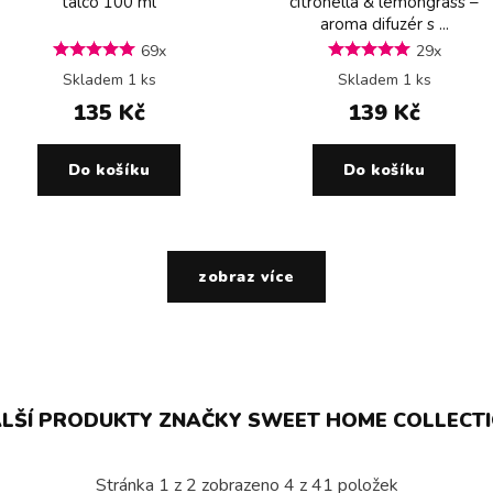
talco 100 ml
citronella & lemongrass –
aroma difuzér s ...
69x
29x
Skladem 1 ks
Skladem 1 ks
135 Kč
139 Kč
Do košíku
Do košíku
zobraz více
LŠÍ PRODUKTY ZNAČKY SWEET HOME COLLECT
Stránka
1
z
2
zobrazeno
4
z
41
položek