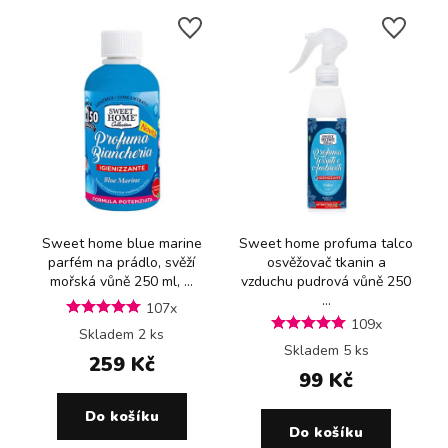
Sweet home blue marine
Sweet home profuma talco
parfém na prádlo, svěží
osvěžovač tkanin a
mořská vůně 250 ml, ...
vzduchu pudrová vůně 250
...
107x
109x
Skladem 2 ks
Skladem 5 ks
259 Kč
99 Kč
Do košíku
Do košíku