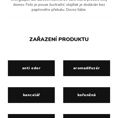
domov. Foto je pouze ilustrační, olejíček je dodáván bez
papírového přebalu. Dovoz Itálie.
ZAŘAZENÍ PRODUKTU
anti odor
aromadifuzér
kancelář
kořeněná