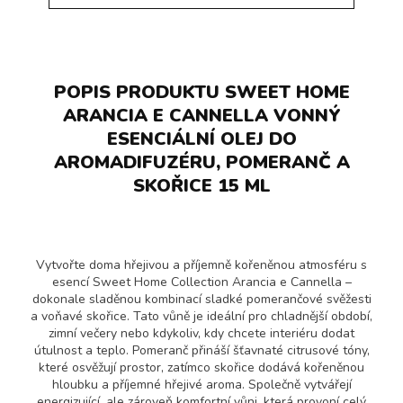
POPIS PRODUKTU SWEET HOME
ARANCIA E CANNELLA VONNÝ
ESENCIÁLNÍ OLEJ DO
AROMADIFUZÉRU, POMERANČ A
SKOŘICE 15 ML
Vytvořte doma hřejivou a příjemně kořeněnou atmosféru s
esencí Sweet Home Collection Arancia e Cannella –
dokonale sladěnou kombinací sladké pomerančové svěžesti
a voňavé skořice. Tato vůně je ideální pro chladnější období,
zimní večery nebo kdykoliv, kdy chcete interiéru dodat
útulnost a teplo. Pomeranč přináší šťavnaté citrusové tóny,
které osvěžují prostor, zatímco skořice dodává kořeněnou
hloubku a příjemné hřejivé aroma. Společně vytvářejí
energizující, ale zároveň komfortní vůni, která provoní celý