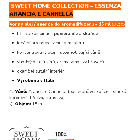
SWEET HOME COLLECTION – ESSENZA
ARANCIA E CANNELLA
Vonný olej / esence do aromadifuzéru – 15 ml 🍊🍊🍊
hřejivá kombinace
pomeranče a skořice
ideální pro relax i zimní atmosféru
koncentrovaný olej –
dlouhotrvající vůně
vhodný do difuzérů, aromalamp i zvlhčovačů
okamžitě zútulní interiér
Vyrobeno v Itálii
🍊
Vůně:
Arancia e Cannella (pomeranč & skořice – sladká,
kořeněná, hřejivá, citrusová)
💧
Objem:
15 ml