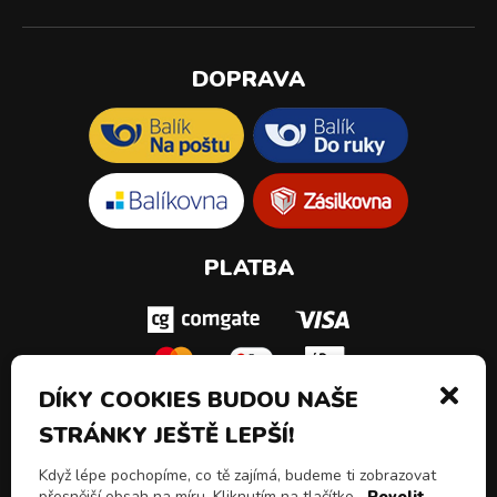
DOPRAVA
PLATBA
DÍKY COOKIES BUDOU NAŠE
STRÁNKY JEŠTĚ LEPŠÍ!
SLEDUJ NÁS!
Když lépe pochopíme, co tě zajímá, budeme ti zobrazovat
přesnější obsah na míru. Kliknutím na tlačítko
„Povolit