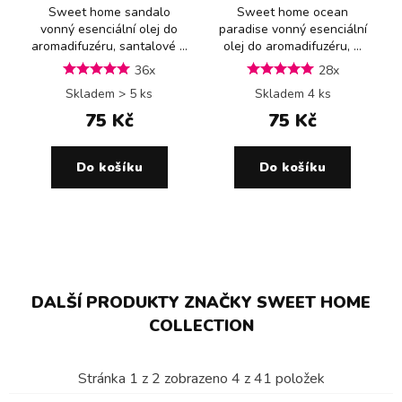
Sweet home sandalo
Sweet home ocean
vonný esenciální olej do
paradise vonný esenciální
aromadifuzéru, santalové ...
olej do aromadifuzéru, ...
36x
28x
Skladem > 5 ks
Skladem 4 ks
75 Kč
75 Kč
Do košíku
Do košíku
DALŠÍ PRODUKTY ZNAČKY SWEET HOME
COLLECTION
Stránka
1
z
2
zobrazeno
4
z
41
položek