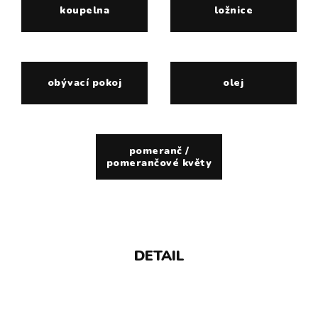
koupelna
ložnice
obývací pokoj
olej
pomeranč /
pomerančové květy
DETAIL