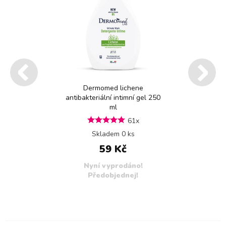
Dermomed lichene
antibakteriální intimní gel 250
ml
61x
Skladem 0 ks
59 Kč
Nyní vyprodáno!
Předobjednej!