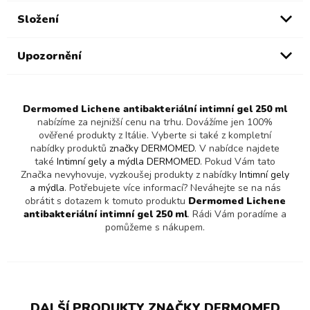
Složení
Upozornění
Dermomed Lichene antibakteriální intimní gel 250 ml
nabízíme za nejnižší cenu na trhu. Dovážíme jen 100%
ověřené produkty z Itálie. Vyberte si také z kompletní
nabídky produktů
značky DERMOMED
. V nabídce najdete
také
Intimní gely a mýdla DERMOMED
. Pokud Vám tato
Značka nevyhovuje, vyzkoušej produkty z nabídky
Intimní gely
a mýdla
. Potřebujete více informací? Neváhejte se na nás
obrátit s dotazem k tomuto produktu
Dermomed Lichene
antibakteriální intimní gel 250 ml
. Rádi Vám poradíme a
pomůžeme s nákupem.
DALŠÍ PRODUKTY ZNAČKY DERMOMED