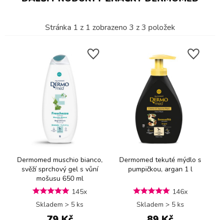
Stránka
1
z
1
zobrazeno
3
z
3
položek
Dermomed muschio bianco,
Dermomed tekuté mýdlo s
svěží sprchový gel s vůní
pumpičkou, argan 1 l
mošusu 650 ml
145x
146x
Skladem > 5 ks
Skladem > 5 ks
79 Kč
89 Kč