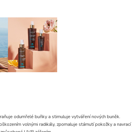
traňuje odumřelé buňky a stimuluje vytváření nových buněk.
ozením volnými radikály, zpomaluje stárnutí pokožky a navrací jí
í způsobená UVB zářením.