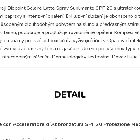
reji Biopoint Solaire Latte Spray Sublimante SPF 20 s ultralehk
mi paprsky a intenzivní opálení. Exkluzivní složení je obohaceno 
sobeným dlouhodobým pobytem na slunci a předčasným stárnutí
u barvu, podporuje a prodlužuje rovnoměrné opálení. Komplex vitam
sou známy pro své antioxidační a vyživující účinky. Opalovací mlé
ní, vyrovnává barevný tón a rozjasňuje. Určeno pro všechny typy 
infračerveným zářením. Dermatologicky testováno. Dovoz Itálie.
DETAIL
te con Acceleratore d´Abbronzatura SPF 20 Protezione Me