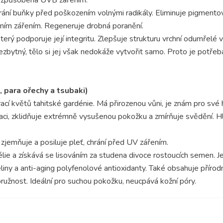
hrání buňky před poškozením volnými radikály. Eliminuje pigmento
čním zářením. Regeneruje drobná poranění.
který podporuje její integritu. Zlepšuje strukturu vrchní odumřelé
 nezbytný, tělo si jej však nedokáže vytvořit samo. Proto je potř
 para ořechy a tsubaki)
ací květů tahitské gardénie. Má přirozenou vůni, je znám pro své hy
i, zklidňuje extrémně vysušenou pokožku a zmírňuje svědění. Hlou
zjemňuje a posiluje pleť, chrání před UV zářením.
élie a získává se lisováním za studena divoce rostoucích semen.
y a anti-aging polyfenolové antioxidanty. Také obsahuje přírodn
pružnost. Ideální pro suchou pokožku, neucpává kožní póry.