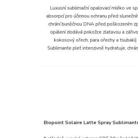
Luxusní sublimační opalovací mléko ve sp
absorpcí pro účinnou ochranu před sluneční
chrání buněčnou DNA před poškozením způ
opálení dodává pokožce zlatavou a zářivo
kokosový ořech, para ořechy a tsubaki) j
Sublimante pleť intenzivně hydratuje, chrá
Biopoint Solaire Latte Spray Subliman