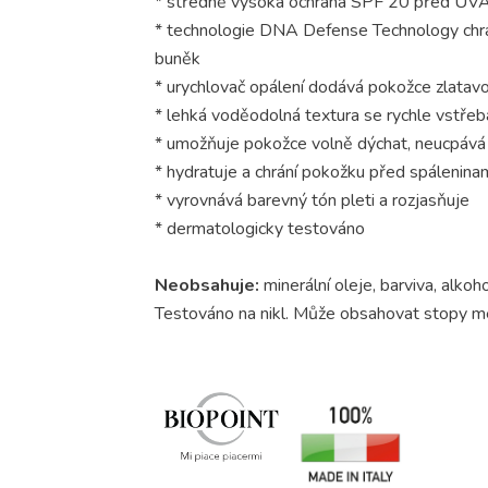
* středně vysoká ochrana SPF 20 před UVA
* technologie DNA Defense Technology ch
buněk
* urychlovač opálení dodává pokožce zlatavo
* lehká voděodolná textura se rychle vstře
* umožňuje pokožce volně dýchat, neucpává
* hydratuje a chrání pokožku před spálenina
* vyrovnává barevný tón pleti a rozjasňuje
* dermatologicky testováno
Neobsahuje:
minerální oleje, barviva, alkoho
Testováno na nikl. Může obsahovat stopy 