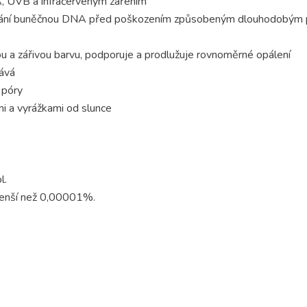
, UVB a infračerveným zářením
rání buněčnou DNA před poškozením způsobeným dlouhodobým p
u a zářivou barvu, podporuje a prodlužuje rovnoměrné opálení
bává
 póry
mi a vyrážkami od slunce
l.
menší než 0,00001%.