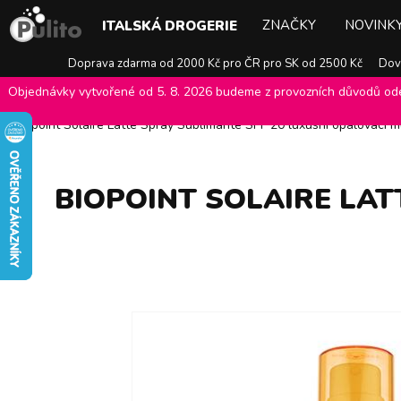
ZNAČKY
NOVINK
ITALSKÁ DROGERIE
Doprava zdarma od 2000 Kč pro ČR pro SK od 2500 Kč
Dovo
Objednávky vytvořené od 5. 8. 2026 budeme z provozních důvodů odes
E-shop Pulito
>
Italská drogerie
>
Péče o tělo
>
Opalovací mléka, kr
Biopoint Solaire Latte Spray Sublimante SPF 20 luxusní opalovací m
BIOPOINT SOLAIRE LAT