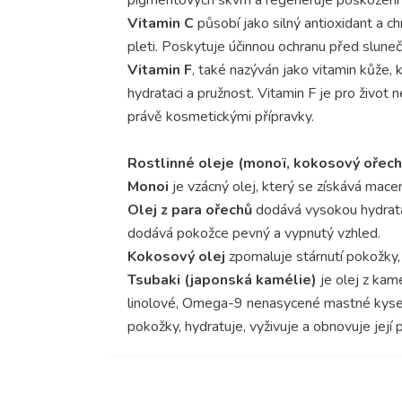
Vitamin C
působí jako silný antioxidant a c
pleti. Poskytuje účinnou ochranu před slune
Vitamin F
, také nazýván jako vitamin kůže, 
hydrataci a pružnost. Vitamin F je pro život
právě kosmetickými přípravky.
Rostlinné oleje (monoï, kokosový ořech,
Monoi
je vzácný olej, který se získává macer
Olej z para ořechů
dodává vysokou hydratac
dodává pokožce pevný a vypnutý vzhled.
Kokosový olej
zpomaluje stárnutí pokožky, 
Tsubaki (japonská kamélie)
je olej z kam
linolové, Omega-9 nenasycené mastné kyselin
pokožky, hydratuje, vyživuje a obnovuje její 