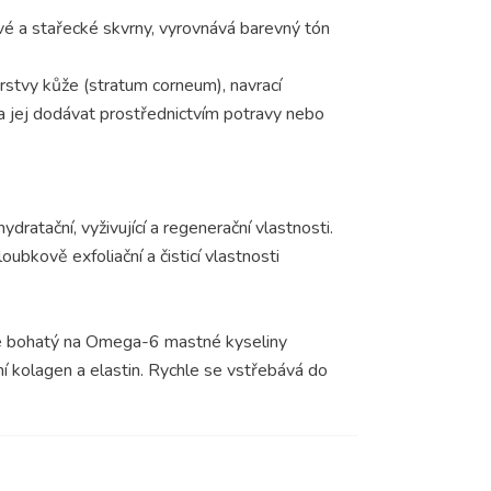
vé a stařecké skvrny, vyrovnává barevný tón
 vrstvy kůže (stratum corneum), navrací
eba jej dodávat prostřednictvím potravy nebo
dratační, vyživující a regenerační vlastnosti.
bkově exfoliační a čisticí vlastnosti
 Je bohatý na Omega-6 mastné kyseliny
í kolagen a elastin. Rychle se vstřebává do