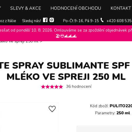
Y
SLEVY & AKCE
HODNOCENÍ OBCHODU
KONTAKT
z z Itálie
Sleduj nás!
Po-Čt 9-16, Pá 9-15
+420 608 535
ílat od pondělí 10. 8. 2026. Omlouváme se za zpoždění objednávek při
émy, oleje
>
Biopoint
>
Opalovací mléka, krémy, oleje biopoint
>
🏖️😎🌊🌊🌊
léko ve spreji 250 ml
>
TE SPRAY SUBLIMANTE SPF
MLÉKO VE SPREJI 250 ML
36
hodnocení
Kód zboží:
PULITO22
Parametry:
250 ml