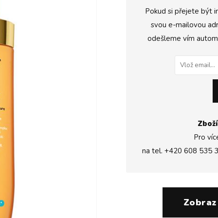
Pokud si přejete být i
svou e-mailovou adr
odešleme vím automat
Zboží
Pro víc
na tel.
+420 608 535 
Zobraz