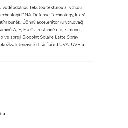
ou voděodolnou tekutou texturou a rychlou
o technologii DNA Defense Technology, která
m buněk. Účinný akcelerátor (urychlovač)
inů A, E, F a C a rostlinné oleje (monoï,
ko ve spreji Biopoint Solaire Latte Spray
pokožky. Intenzivně chrání před UVA, UVB a
dia