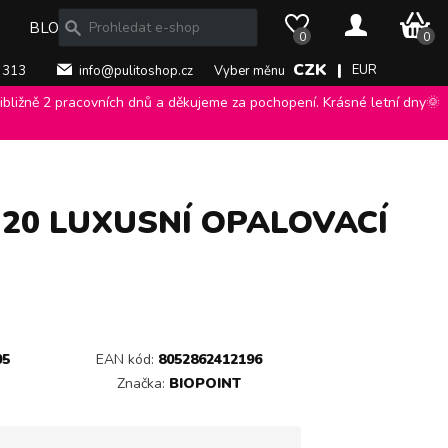
0 Kč
BLOG
0
0
CZK |
EUR
 313
info@pulitoshop.cz
Vyber měnu
bližně 2 pracovních dnů a děkujeme za pochopení. Krásné letní dny🌞
 20 LUXUSNÍ OPALOVACÍ
05
EAN kód:
8052862412196
Značka:
BIOPOINT