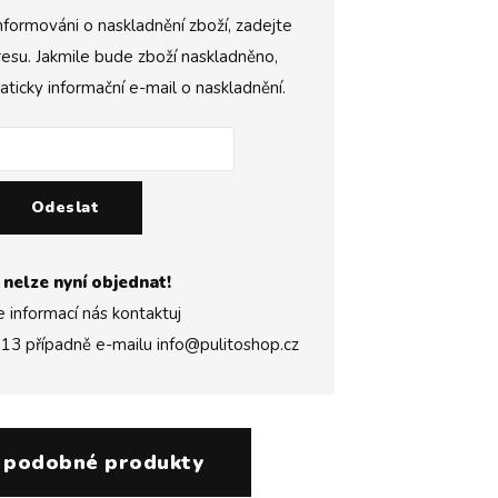
nformováni o naskladnění zboží, zadejte
esu. Jakmile bude zboží naskladněno,
icky informační e-mail o naskladnění.
Odeslat
 nelze nyní objednat!
e informací nás kontaktuj
313
případně e-mailu
info@pulitoshop.cz
 podobné produkty