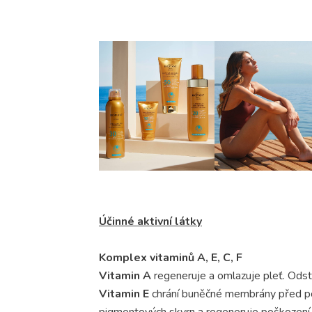
Účinné aktivní látky
Komplex vitaminů A, E, C, F
Vitamin A
regeneruje a omlazuje pleť. Ods
Vitamin E
chrání buněčné membrány před pošk
pigmentových skvrn a regeneruje poškozen