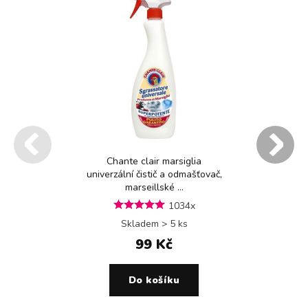
Chante clair marsiglia
univerzální čistič a odmašťovač,
marseillské ...
1034x
Skladem > 5 ks
99 Kč
Do košíku