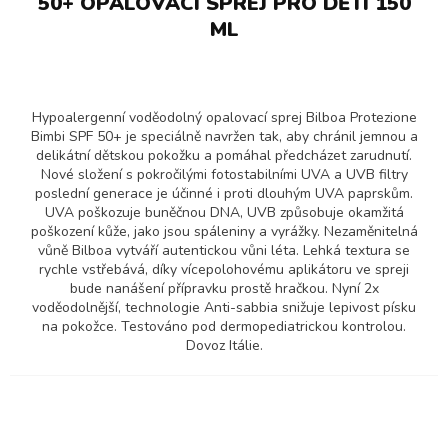
50+ OPALOVACÍ SPREJ PRO DĚTI 150
ML
Hypoalergenní voděodolný opalovací sprej Bilboa Protezione
Bimbi SPF 50+ je speciálně navržen tak, aby chránil jemnou a
delikátní dětskou pokožku a pomáhal předcházet zarudnutí.
Nové složení s pokročilými fotostabilními UVA a UVB filtry
poslední generace je účinné i proti dlouhým UVA paprskům.
UVA poškozuje buněčnou DNA, UVB způsobuje okamžitá
poškození kůže, jako jsou spáleniny a vyrážky. Nezaměnitelná
vůně Bilboa vytváří autentickou vůni léta. Lehká textura se
rychle vstřebává, díky vícepolohovému aplikátoru ve spreji
bude nanášení přípravku prostě hračkou. Nyní 2x
voděodolnější, technologie Anti-sabbia snižuje lepivost písku
na pokožce. Testováno pod dermopediatrickou kontrolou.
Dovoz Itálie.