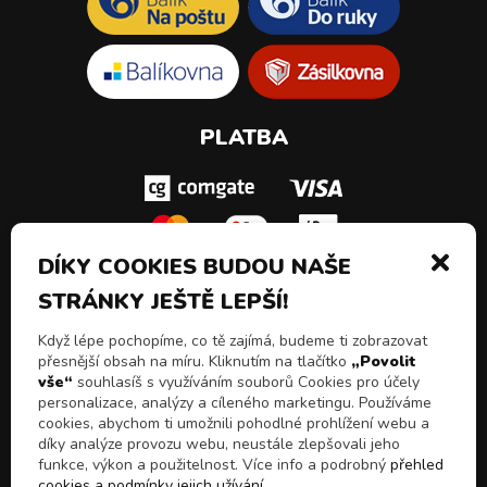
PLATBA
DÍKY COOKIES BUDOU NAŠE
STRÁNKY JEŠTĚ LEPŠÍ!
SLEDUJ NÁS!
Když lépe pochopíme, co tě zajímá, budeme ti zobrazovat
přesnější obsah na míru. Kliknutím na tlačítko
„Povolit
vše“
souhlasíš s využíváním souborů Cookies pro účely
personalizace, analýzy a cíleného marketingu. Používáme
cookies, abychom ti umožnili pohodlné prohlížení webu a
díky analýze provozu webu, neustále zlepšovali jeho
funkce, výkon a použitelnost. Více info a podrobný
přehled
cookies a podmínky jejich užívání
.