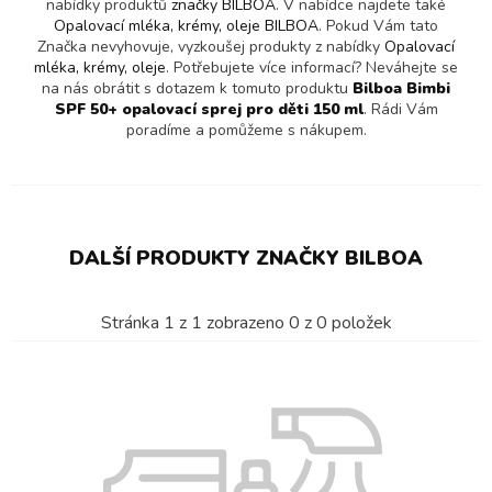
nabídky produktů
značky BILBOA
. V nabídce najdete také
Opalovací mléka, krémy, oleje BILBOA
. Pokud Vám tato
Značka nevyhovuje, vyzkoušej produkty z nabídky
Opalovací
mléka, krémy, oleje
. Potřebujete více informací? Neváhejte se
na nás obrátit s dotazem k tomuto produktu
Bilboa Bimbi
SPF 50+ opalovací sprej pro děti 150 ml
. Rádi Vám
poradíme a pomůžeme s nákupem.
DALŠÍ PRODUKTY ZNAČKY BILBOA
Stránka
1
z
1
zobrazeno
0
z
0
položek