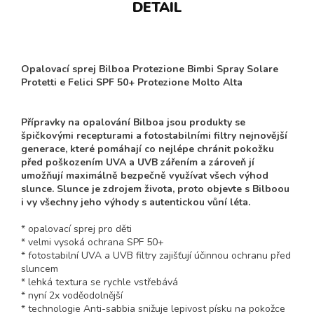
DETAIL
Opalovací sprej Bilboa Protezione Bimbi Spray Solare
Protetti e Felici SPF 50+ Protezione Molto Alta
Přípravky na opalování Bilboa jsou produkty se
špičkovými recepturami a fotostabilními filtry nejnovější
generace, které pomáhají co nejlépe chránit pokožku
před poškozením UVA a UVB zářením a zároveň jí
umožňují maximálně bezpečně využívat všech výhod
slunce. Slunce je zdrojem života, proto objevte s Bilboou
i vy všechny jeho výhody s autentickou vůní léta.
* opalovací sprej pro děti
* velmi vysoká ochrana SPF 50+
* fotostabilní UVA a UVB filtry zajišťují účinnou ochranu před
sluncem
* lehká textura se rychle vstřebává
* nyní 2x voděodolnější
* technologie Anti-sabbia snižuje lepivost písku na pokožce