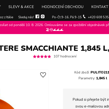
Y
SLEVY & AKCE
HODNOCENÍ OBCHODU
KONTAKT
z z Itálie
Sleduj nás!
Po-Čt 9-16, Pá 9-15
+420 608 535
ílat od pondělí 10. 8. 2026. Omlouváme se za zpoždění objednávek při
ole
>
Prací gely sole
>
Sole prací gel Potere Smacchiante 1,845 l, 41 
🏖️😎🌊🌊🌊
TERE SMACCHIANTE 1,845 L
107
hodnocení
Kód zboží:
PULITO21
Parametry:
1,845 l
Pokud si přejete být i
svou e-mailovou adr