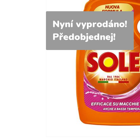
Nyní vyprodáno!
Předobjednej!