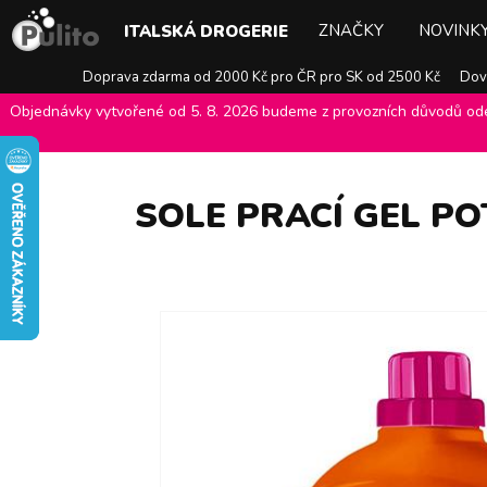
ZNAČKY
NOVINK
ITALSKÁ DROGERIE
Doprava zdarma od 2000 Kč pro ČR pro SK od 2500 Kč
Dovo
Objednávky vytvořené od 5. 8. 2026 budeme z provozních důvodů odes
E-shop Pulito
>
Italská drogerie
>
Prací prostředky
>
Prací gely
>
S
SOLE PRACÍ GEL PO