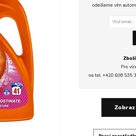
odešleme vím automat
Zboží
Pro víc
na tel.
+420 608 535 
Zobraz
Prací prostředk