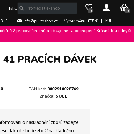
0 Kč
BLOG
0
0
CZK |
EUR
 313
info@pulitoshop.cz
Vyber měnu
bližně 2 pracovních dnů a děkujeme za pochopení. Krásné letní dny🌞
pracích dávek
>
, 41 PRACÍCH DÁVEK
10
EAN kód:
8002910028749
Značka:
SOLE
nformováni o naskladnění zboží, zadejte
esu. Jakmile bude zboží naskladněno,