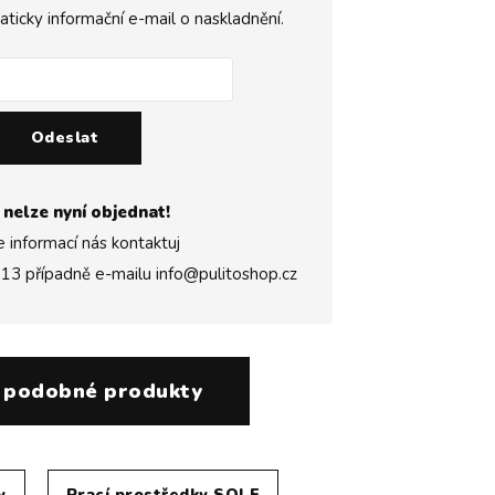
icky informační e-mail o naskladnění.
Odeslat
 nelze nyní objednat!
e informací nás kontaktuj
313
případně e-mailu
info@pulitoshop.cz
 podobné produkty
y
Prací prostředky SOLE