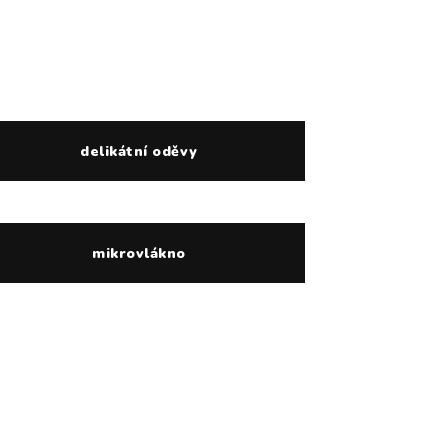
delikátní oděvy
mikrovlákno