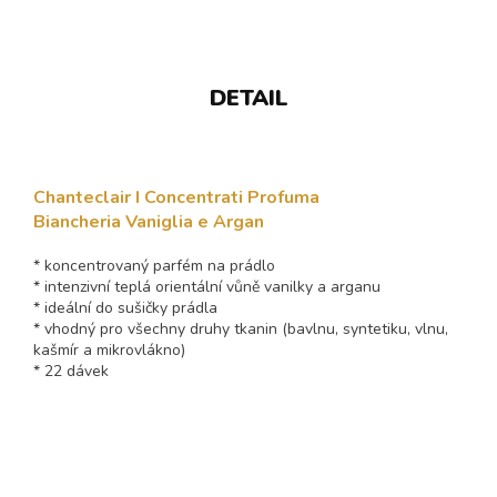
DETAIL
Chanteclair I Concentrati Profuma
Biancheria Vaniglia e Argan
* koncentrovaný parfém na prádlo
* intenzivní teplá orientální vůně vanilky a arganu
* ideální do sušičky prádla
* vhodný pro všechny druhy tkanin (bavlnu, syntetiku, vlnu,
kašmír a mikrovlákno)
* 22 dávek