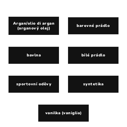
Argan/olio di argan
barevné prádlo
(arganový olej)
bavlna
bílé prádlo
sportovní oděvy
syntetika
vanilka (vaniglia)