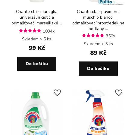
Chante clair marsiglia
Chante clair pavimenti
univerzální čistič a
muschio bianco,
odmašťovač, marseillské ...
odmašťovací prostředek na
podlahy ...
1034x
356x
Skladem > 5 ks
Skladem > 5 ks
99 Kč
89 Kč
Do košíku
Do košíku