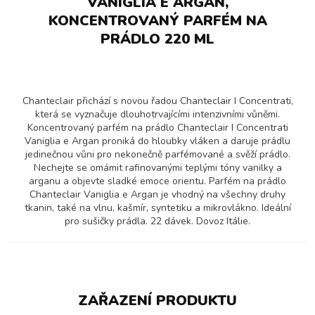
VANIGLIA E ARGAN,
KONCENTROVANÝ PARFÉM NA
PRÁDLO 220 ML
Chanteclair přichází s novou řadou Chanteclair I Concentrati,
která se vyznačuje dlouhotrvajícími intenzivními vůněmi.
Koncentrovaný parfém na prádlo Chanteclair I Concentrati
Vaniglia e Argan proniká do hloubky vláken a daruje prádlu
jedinečnou vůni pro nekonečně parfémované a svěží prádlo.
Nechejte se omámit rafinovanými teplými tóny vanilky a
arganu a objevte sladké emoce orientu. Parfém na prádlo
Chanteclair Vaniglia e Argan je vhodný na všechny druhy
tkanin, také na vlnu, kašmír, syntetiku a mikrovlákno. Ideální
pro sušičky prádla. 22 dávek. Dovoz Itálie.
ZAŘAZENÍ PRODUKTU