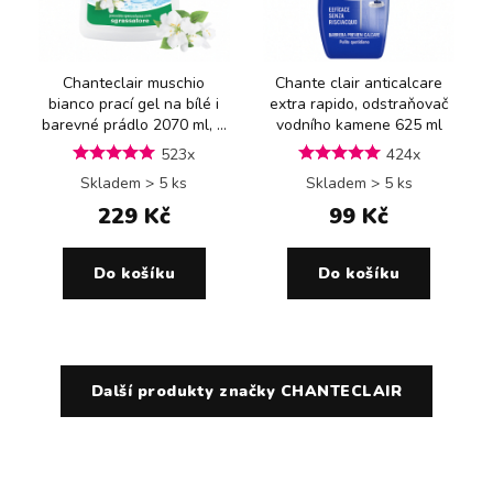
Chanteclair muschio
Chante clair anticalcare
bianco prací gel na bílé i
extra rapido, odstraňovač
barevné prádlo 2070 ml, ...
vodního kamene 625 ml
523x
424x
Skladem > 5 ks
Skladem > 5 ks
229 Kč
99 Kč
Do košíku
Do košíku
Další produkty značky CHANTECLAIR