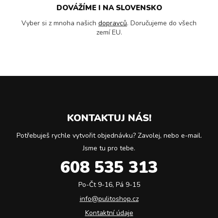
DOVÁŽÍME I NA SLOVENSKO
Vyber si z mnoha našich
dopravců
. Doručujeme do všech
zemí EU.
KONTAKTUJ NÁS!
Potřebuješ rychle vytvořit objednávku? Zavolej, nebo e-mail.
Jsme tu pro tebe.
608 535 313
Po-Čt 9-16, Pá 9-15
info@pulitoshop.cz
Kontaktní údaje