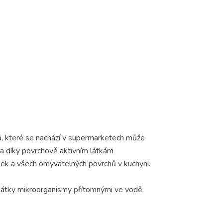
ů, které se nachází v supermarketech může
 a díky povrchově aktivním látkám
desek a všech omyvatelných povrchů v kuchyni.
í látky mikroorganismy přítomnými ve vodě.