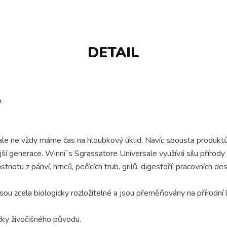
DETAIL
e
 ale ne vždy máme čas na hloubkový úklid. Navíc spousta produkt
jší generace. Winni´s Sgrassatore Universale využívá sílu přírody
tnotu z pánví, hrnců, pečících trub, grilů, digestoří, pracovních 
jsou zcela biologicky rozložitelné a jsou přeměňovány na přírodn
ožky živočišného původu.