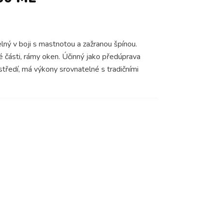
ný v boji s mastnotou a zažranou špínou.
ké části, rámy oken. Účinný jako předúprava
tředí, má výkony srovnatelné s tradičními