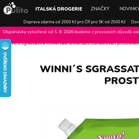
ZNAČKY
NOVINK
ITALSKÁ DROGERIE
Doprava zdarma od 2000 Kč pro ČR pro SK od 2500 Kč
Dovo
Objednávky vytvořené od 5. 8. 2026 budeme z provozních důvodů odes
E-shop Pulito
>
Italská drogerie
>
Ekologické a Bio prostředky
>
Eko
Winni´s Sgrassatore Universale univerzální odmašťovací prostřede
WINNI´S SGRASSA
PROST