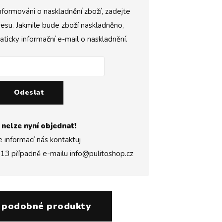
nformováni o naskladnění zboží, zadejte
esu. Jakmile bude zboží naskladněno,
icky informační e-mail o naskladnění.
Odeslat
 nelze nyní objednat!
e informací nás kontaktuj
313
případně e-mailu
info@pulitoshop.cz
 podobné produkty