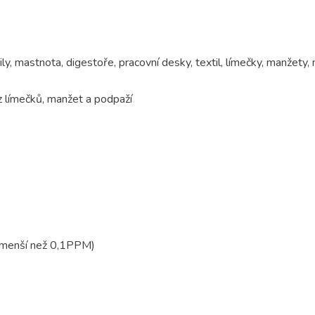
ily, mastnota, digestoře, pracovní desky, textil, límečky, manžety,
 z límečků, manžet a podpaží
a menší než 0,1PPM)