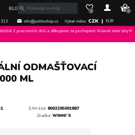
0 Kč
BLOG
0
0
CZK |
EUR
 313
info@pulitoshop.cz
Vyber měnu
bližně 2 pracovních dnů a děkujeme za pochopení. Krásné letní dny🌞
ni´s
>
ÁLNÍ ODMAŠŤOVACÍ
000 ML
41
EAN kód:
8002295001887
Značka:
WINNI´S