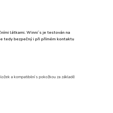
ními látkami. Winni´s je testován na
 je tedy bezpečný i při přímém kontaktu
ložek a kompatibilní s pokožkou za základě