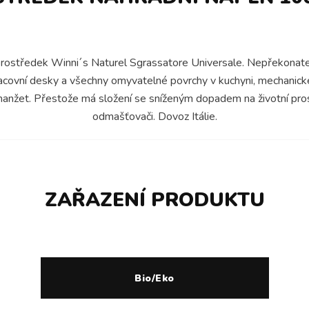
ostředek Winni´s Naturel Sgrassatore Universale. Nepřekonatel
, pracovní desky a všechny omyvatelné povrchy v kuchyni, mechanic
 manžet. Přestože má složení se sníženým dopadem na životní pros
odmašťovači. Dovoz Itálie.
ZAŘAZENÍ PRODUKTU
Bio/Eko