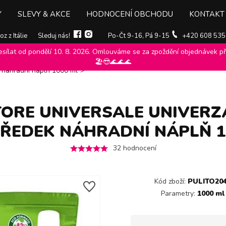
Y
SLEVY & AKCE
HODNOCENÍ OBCHODU
KONTAKT
z z Itálie
Sleduj nás!
Po-Čt 9-16, Pá 9-15
+420 608 535
ílat od pondělí 10. 8. 2026. Omlouváme se za zpoždění objednávek při
logické čistící prostředky
>
Winni´s
>
Ekologické čistící prostředky win
🏖️😎🌊🌊🌊
k náhradní náplň 1000 ml
>
TORE UNIVERSALE UNIVERZ
ŘEDEK NÁHRADNÍ NÁPLŇ 1
32
hodnocení
Kód zboží:
PULITO20
Parametry:
1000 ml