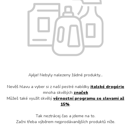
Ajéje! Nebyly nalezeny žádné produkty...
Nevěš hlavu a vyber si z naší pestré nabídky
italské drogérie
mnoha skvělých
značek
Můžeš také využít skvělý
věrnostní programu se slevami až
15%
.
Tak neztrácej čas a jdeme na to.
Začni třeba výběrem nejprodávanějších produktů níže.