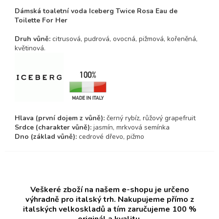
Dámská toaletní voda Iceberg Twice Rosa Eau de
Toilette For Her
Druh vůně:
citrusová, pudrová, ovocná, pižmová, kořeněná,
květinová.
Hlava (první dojem z vůně):
černý rybíz, růžový grapefruit
Srdce (charakter vůně):
jasmín, mrkvová semínka
Dno (základ vůně):
cedrové dřevo, pižmo
Veškeré zboží na našem e-shopu je určeno
výhradně pro italský trh. Nakupujeme přímo z
italských velkoskladů a tím zaručujeme 100 %
originál a kvalitu.