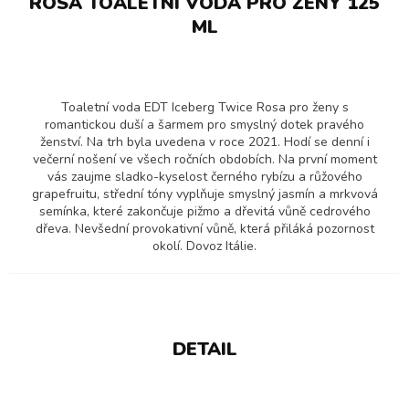
ROSA TOALETNÍ VODA PRO ŽENY 125
ML
Toaletní voda EDT Iceberg Twice Rosa pro ženy s
romantickou duší a šarmem pro smyslný dotek pravého
ženství. Na trh byla uvedena v roce 2021. Hodí se denní i
večerní nošení ve všech ročních obdobích. Na první moment
vás zaujme sladko-kyselost černého rybízu a růžového
grapefruitu, střední tóny vyplňuje smyslný jasmín a mrkvová
semínka, které zakončuje pižmo a dřevitá vůně cedrového
dřeva. Nevšední provokativní vůně, která přiláká pozornost
okolí. Dovoz Itálie.
DETAIL