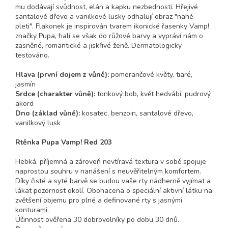
mu dodávají svůdnost, elán a kapku nezbednosti. Hřejivé
santalové dřevo a vanilkové lusky odhalují obraz "nahé
pleti". Flakonek je inspirován tvarem ikonické řasenky Vamp!
značky Pupa, halí se však do růžové barvy a vypráví nám o
zasněné, romantické a jiskřivé ženě. Dermatologicky
testováno.
Hlava (první dojem z vůně):
pomerančové květy, tiaré,
jasmín
Srdce (charakter vůně):
tonkový bob, květ hedvábí, pudrový
akord
Dno (základ vůně):
kosatec, benzoin, santalové dřevo,
vanilkový lusk
Rtěnka Pupa Vamp! Red 203
Hebká, příjemná a zároveň nevtíravá textura v sobě spojuje
naprostou souhru v nanášení s neuvěřitelným komfortem.
Díky čisté a syté barvě se budou vaše rty nádherně vyjímat a
lákat pozornost okolí. Obohacena o speciální aktivní látku na
zvětšení objemu pro plné a definované rty s jasnými
konturami.
Účinnost ověřena 30 dobrovolníky po dobu 30 dnů.