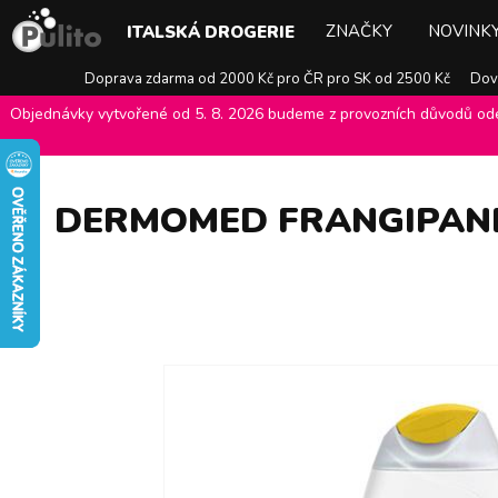
ZNAČKY
NOVINK
ITALSKÁ DROGERIE
Doprava zdarma od 2000 Kč pro ČR pro SK od 2500 Kč
Dovo
Objednávky vytvořené od 5. 8. 2026 budeme z provozních důvodů odes
E-shop Pulito
>
Italská drogerie
>
Péče o tělo
>
Sprchové gely, olej
DERMOMED FRANGIPANE,