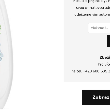
Pokud si přejete být i
svou e-mailovou adr
odešleme vím automat
Zboží
Pro víc
na tel.
+420 608 535 
Zobraz