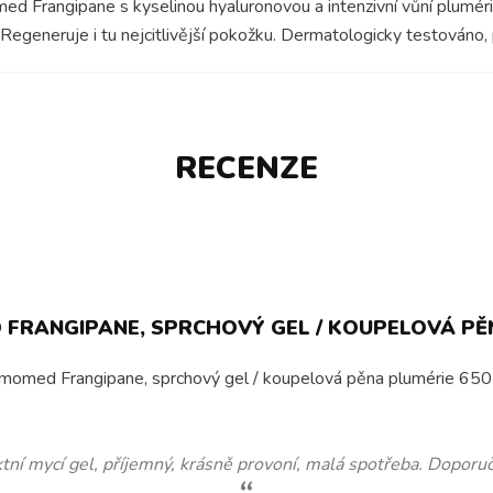
 Frangipane s kyselinou hyaluronovou a intenzivní vůní plumérie
eneruje i tu nejcitlivější pokožku. Dermatologicky testováno, pH
RECENZE
RANGIPANE, SPRCHOVÝ GEL / KOUPELOVÁ PĚN
momed Frangipane, sprchový gel / koupelová pěna plumérie 650 ml.
tní mycí gel, příjemný, krásně provoní, malá spotřeba. Doporuč