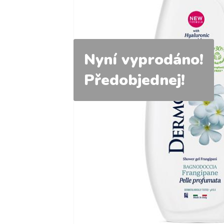
Nyní vyprodáno!
Předobjednej!