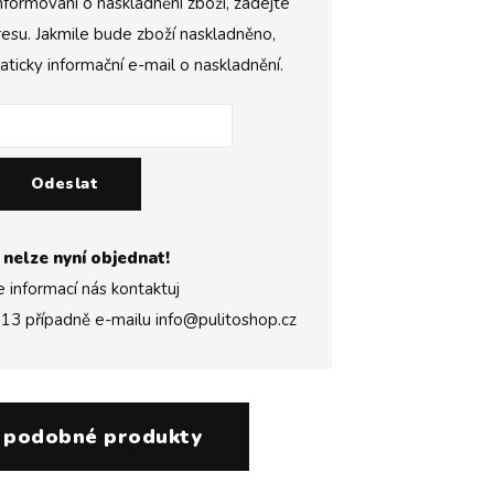
nformováni o naskladnění zboží, zadejte
esu. Jakmile bude zboží naskladněno,
icky informační e-mail o naskladnění.
Odeslat
 nelze nyní objednat!
e informací nás kontaktuj
313
případně e-mailu
info@pulitoshop.cz
 podobné produkty