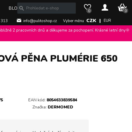
0 Kč
BLOG
0
0
CZK |
EUR
 313
info@pulitoshop.cz
Vyber měnu
bližně 2 pracovních dnů a děkujeme za pochopení. Krásné letní dny🌞
d Frangipane, sprchový gel / koupelová pěna plumérie 650 ml.
>
OVÁ PĚNA PLUMÉRIE 650
75
EAN kód:
8054633839584
Značka:
DERMOMED