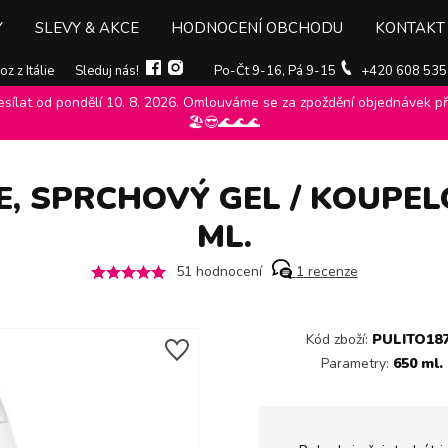
Y
SLEVY & AKCE
HODNOCENÍ OBCHODU
KONTAKT
z z Itálie
Sleduj nás!
Po-Čt 9-16, Pá 9-15
+420 608 535
ílat od pondělí 10. 8. 2026. Omlouváme se za zpoždění objednávek při
e, pěny
>
Dermomed
>
Sprchové gely, oleje, pěny dermomed
>
Dermome
🏖️😎🌊🌊🌊
 SPRCHOVÝ GEL / KOUPEL
ML.
51
hodnocení
1
recenze
Kód zboží:
PULITO18
Parametry:
650 ml.