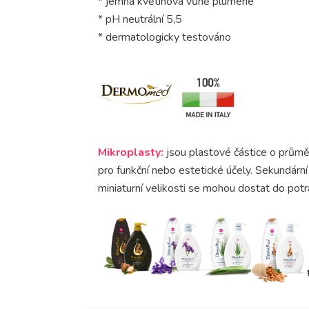
* jemná květinová vůně plumérie
* pH neutrální 5,5
* dermatologicky testováno
Mikroplasty:
jsou plastové částice o průmě
pro funkční nebo estetické účely. Sekundární
miniaturní velikosti se mohou dostat do potr