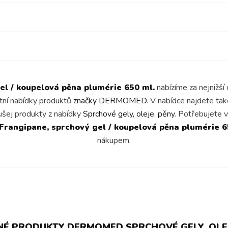
l / koupelová pěna plumérie 650 ml.
nabízíme za nejnižš
etní nabídky produktů
značky DERMOMED
. V nabídce najdete ta
šej produkty z nabídky
Sprchové gely, oleje, pěny
. Potřebujete v
angipane, sprchový gel / koupelová pěna plumérie 6
nákupem.
É PRODUKTY DERMOMED SPRCHOVÉ GELY, OLEJ