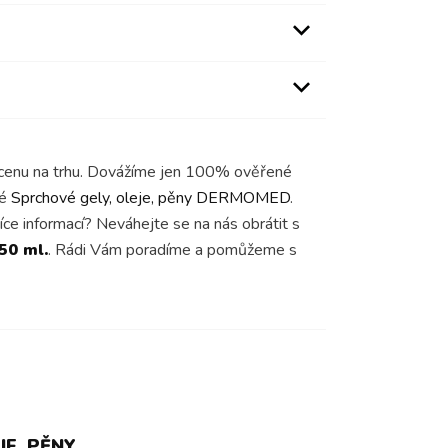
í cenu na trhu. Dovážíme jen 100% ověřené
ké
Sprchové gely, oleje, pěny DERMOMED
.
íce informací? Neváhejte se na nás obrátit s
50 ml.
. Rádi Vám poradíme a pomůžeme s
E, PĚNY