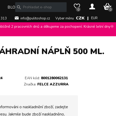
0 Kč
BLOG
0
0
CZK |
EUR
 313
info@pulitoshop.cz
Vyber měnu
bližně 2 pracovních dnů a děkujeme za pochopení. Krásné letní dny🌞
n tekuté mýdlo náhradní náplň 500 ml.
>
ÁHRADNÍ NÁPLŇ 500 ML.
24
EAN kód:
8001280062131
Značka:
FELCE AZZURRA
nformováni o naskladnění zboží, zadejte
esu. Jakmile bude zboží naskladněno,