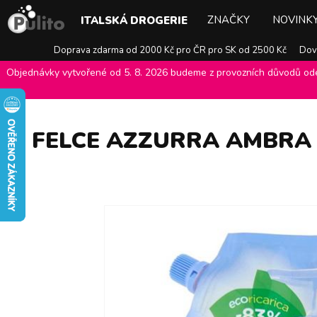
ZNAČKY
NOVINK
ITALSKÁ DROGERIE
Doprava zdarma od 2000 Kč pro ČR pro SK od 2500 Kč
Dovo
Objednávky vytvořené od 5. 8. 2026 budeme z provozních důvodů odes
E-shop Pulito
>
Italská drogerie
>
Péče o tělo
>
Tekutá mýdla
>
Fel
FELCE AZZURRA AMBRA 