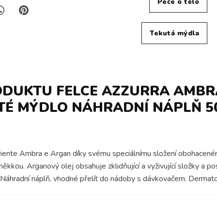
Péče o tělo
Tekutá mýdla
ODUKTU FELCE AZZURRA AMBR
TÉ MÝDLO NÁHRADNÍ NÁPLŇ 50
triente Ambra e Argan díky svému speciálnímu složení obohaceném
měkkou. Arganový olej obsahuje zklidňující a vyživující složky a pos
. Náhradní náplň, vhodné přelít do nádoby s dávkovačem. Dermato