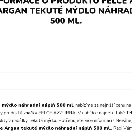
NFORMACE O PRODUKTU FELCE
ARGAN TEKUTÉ MÝDLO NÁHRA
500 ML.
 mýdlo náhradní náplň 500 ml.
nabízíme za nejnižší cenu 
dky produktů
značky FELCE AZZURRA
. V nabídce najdete také
Te
ukty z nabídky
Tekutá mýdla
. Potřebujete více informací? Neváhe
e Argan tekuté mýdlo náhradní náplň 500 ml.
. Rádi Vá