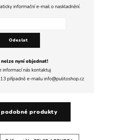
icky informační e-mail o naskladnění.
Odeslat
 nelze nyní objednat!
e informací nás kontaktuj
313
případně e-mailu
info@pulitoshop.cz
 podobné produkty