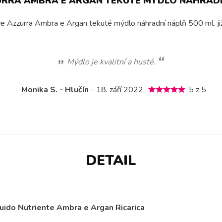
URRA AMBRA E ARGAN TEKUTÉ MÝDLO NÁHRADNÍ
ce Azzurra Ambra e Argan tekuté mýdlo náhradní náplň 500 ml. již 
Mýdlo je kvalitní a husté.
Monika S. - Hlučín
- 18. září 2022
5 z 5
DETAIL
uido Nutriente Ambra e Argan Ricarica