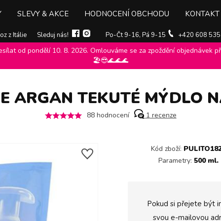
Y
SLEVY & AKCE
HODNOCENÍ OBCHODU
KONTAKT
z z Itálie
Sleduj nás!
Po-Čt 9-16, Pá 9-15
+420 608 535
ílat od pondělí 10. 8. 2026. Omlouváme se za zpoždění objednávek při
ce azzurra
>
Tekutá mýdla felce azzurra
>
Felce Azzurra Ambra e Arga
🏖️😎🌊🌊🌊
E ARGAN TEKUTÉ MÝDLO N
88
hodnocení
1
recenze
Kód zboží:
PULITO18
Parametry:
500 ml.
Pokud si přejete být i
svou e-mailovou adr