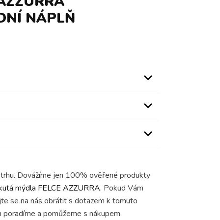
 AZZURRA
DNÍ NÁPLŇ
na trhu. Dovážíme jen 100% ověřené produkty
kutá mýdla FELCE AZZURRA
. Pokud Vám
jte se na nás obrátit s dotazem k tomuto
m poradíme a pomůžeme s nákupem.