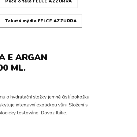
Péče o tělo FELCE AZZURRA
Tekutá mýdla FELCE AZZURRA
A E ARGAN
0 ML.
u o hydratační složky jemně čistí pokožku
kytuje intenzivní exotickou vůni. Složení s
logicky testováno. Dovoz Itálie.