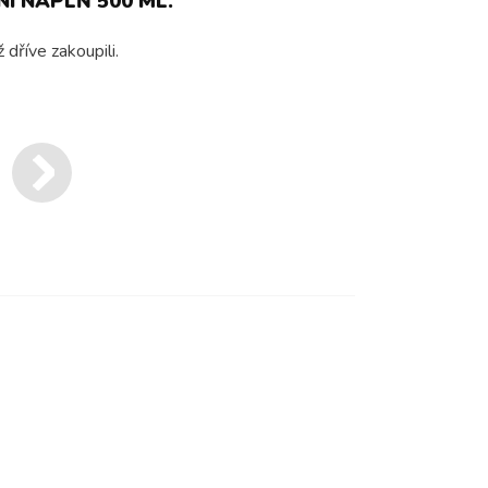
 NÁPLŇ 500 ML.
dříve zakoupili.