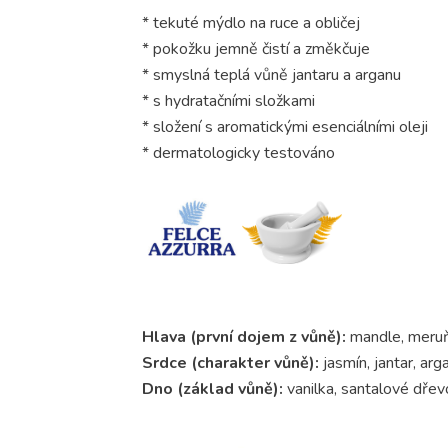
* tekuté mýdlo na ruce a obličej
* pokožku jemně čistí a změkčuje
* smyslná teplá vůně jantaru a arganu
* s hydratačními složkami
* složení s aromatickými esenciálními oleji
* dermatologicky testováno
Hlava (první dojem z vůně):
mandle, meru
Srdce (charakter vůně):
jasmín, jantar, arg
Dno (základ vůně):
vanilka, santalové dřev