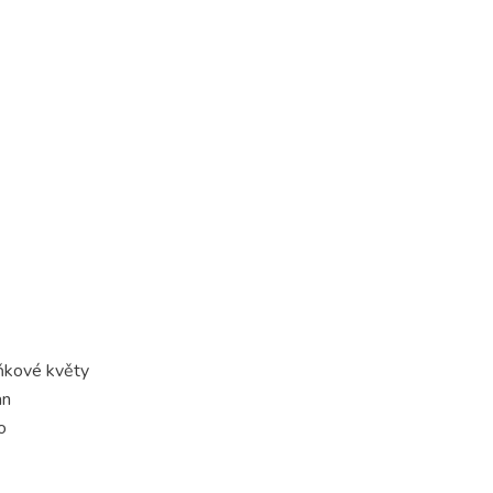
ňkové květy
an
o