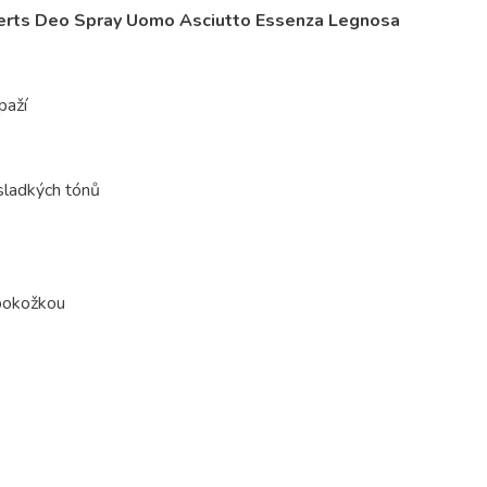
berts Deo Spray Uomo Asciutto Essenza Legnosa
paží
sladkých tónů
 pokožkou