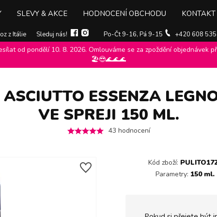
Y
SLEVY & AKCE
HODNOCENÍ OBCHODU
KONTAKT
z z Itálie
Sleduj nás!
Po-Čt 9-16, Pá 9-15
+420 608 535
ílat od pondělí 10. 8. 2026. Omlouváme se za zpoždění objednávek při
ts
>
Neutro Roberts Uomo Asciutto Essenza Legnosa pánský deodorant
🏖️😎🌊🌊🌊
 ASCIUTTO ESSENZA LEGN
VE SPREJI 150 ML.
43
hodnocení
Kód zboží:
PULITO17
Parametry:
150 ml.
Pokud si přejete být i