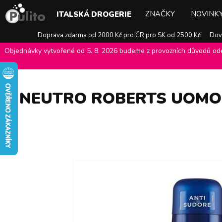
ZNAČKY
NOVINK
ITALSKÁ DROGERIE
Doprava zdarma od 2000 Kč pro ČR pro SK od 2500 Kč
Dovo
Objednávky vytvořené od 5. 8. 2026 budeme z provozních důvodů odes
E-shop Pulito
>
Italská drogerie
>
Pánská kosmetika
>
Neutro rober
NEUTRO ROBERTS UOMO