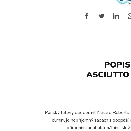
POPI
ASCIUTTO
Pánský tělový deodorant Neutro Roberts As
eliminuje nepříjemný zápach z podpaží,
přírodními antibakteriálními sl