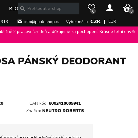
0 Kč
BLOG
0
0
CZK |
EUR
 313
info@pulitoshop.cz
Vyber měnu
bližně 2 pracovních dnů a děkujeme za pochopení. Krásné letní dny🌞
 ve spreji 150 ml.
>
OSA PÁNSKÝ DEODORANT
20
EAN kód:
8002410009941
Značka:
NEUTRO ROBERTS
nformováni o naskladnění zboží, zadejte