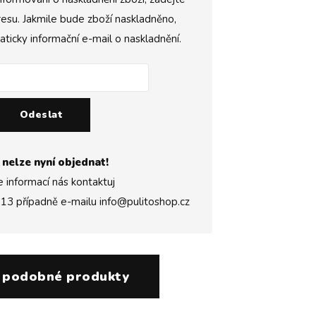
esu. Jakmile bude zboží naskladněno,
icky informační e-mail o naskladnění.
Odeslat
 nelze nyní objednat!
e informací nás kontaktuj
313
případně e-mailu
info@pulitoshop.cz
 podobné produkty