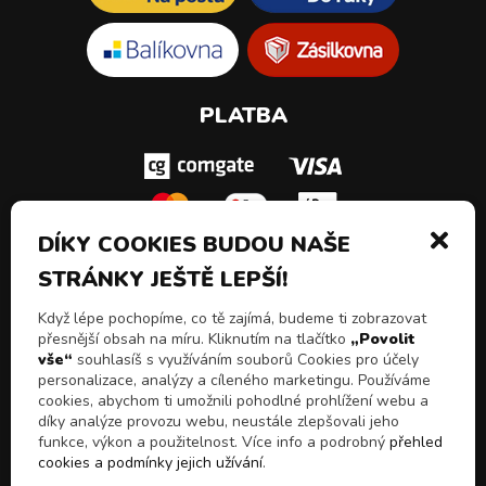
PLATBA
DÍKY COOKIES BUDOU NAŠE
STRÁNKY JEŠTĚ LEPŠÍ!
SLEDUJ NÁS!
Když lépe pochopíme, co tě zajímá, budeme ti zobrazovat
přesnější obsah na míru. Kliknutím na tlačítko
„Povolit
vše“
souhlasíš s využíváním souborů Cookies pro účely
personalizace, analýzy a cíleného marketingu. Používáme
cookies, abychom ti umožnili pohodlné prohlížení webu a
díky analýze provozu webu, neustále zlepšovali jeho
funkce, výkon a použitelnost. Více info a podrobný
přehled
cookies a podmínky jejich užívání
.
© 2026 Všechna práva vyhrazena