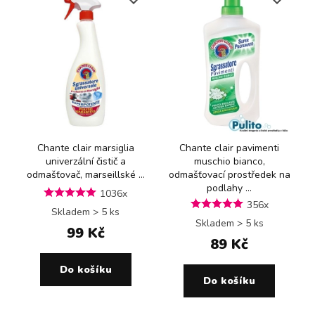
Chante clair marsiglia
Chante clair pavimenti
univerzální čistič a
muschio bianco,
odmašťovač, marseillské ...
odmašťovací prostředek na
podlahy ...
1036x
356x
Skladem > 5 ks
Skladem > 5 ks
99 Kč
89 Kč
Do košíku
Do košíku