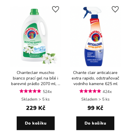
Chanteclair muschio
Chante clair anticalcare
bianco prací gel na bílé i
extra rapido, odstraňovač
barevné prádlo 2070 ml, ...
vodního kamene 625 ml
524x
424x
Skladem > 5 ks
Skladem > 5 ks
229 Kč
99 Kč
Do košíku
Do košíku