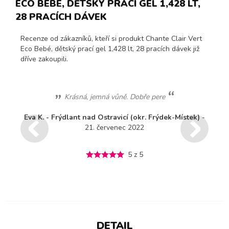
ECO BEBÉ, DĚTSKÝ PRACÍ GEL 1,428 LT,
28 PRACÍCH DÁVEK
Recenze od zákazníků, kteří si produkt Chante Clair Vert
Eco Bebé, dětský prací gel 1,428 lt, 28 pracích dávek již
dříve zakoupili.
Krásná, jemná vůně. Dobře pere
Eva K. - Frýdlant nad Ostravicí (okr. Frýdek-Místek)
-
21. červenec 2022
5 z 5
DETAIL