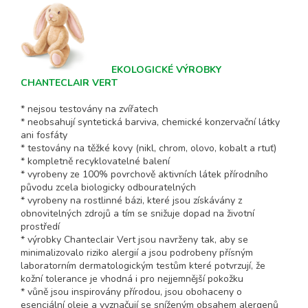
EKOLOGICKÉ VÝROBKY
CHANTECLAIR VERT
* nejsou testovány na zvířatech
* neobsahují syntetická barviva, chemické konzervační látky
ani fosfáty
* testovány na těžké kovy (nikl, chrom, olovo, kobalt a rtuť)
* kompletně recyklovatelné balení
* vyrobeny ze 100% povrchově aktivních látek přírodního
původu zcela biologicky odbouratelných
* vyrobeny na rostlinné bázi, které jsou získávány z
obnovitelných zdrojů a tím se snižuje dopad na životní
prostředí
* výrobky Chanteclair Vert jsou navrženy tak, aby se
minimalizovalo riziko alergií a jsou podrobeny přísným
laboratorním dermatologickým testům které potvrzují, že
kožní tolerance je vhodná i pro nejjemnější pokožku
* vůně jsou inspirovány přírodou, jsou obohaceny o
esenciální oleje a vyznačují se sníženým obsahem alergenů