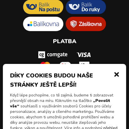
PLATBA
DÍKY COOKIES BUDOU NAŠE
STRÁNKY JEŠTĚ LEPŠÍ!
SLEDUJ NÁS!
Když lépe pochopíme, co tě zajímá, budeme ti zobrazovat
přesnější obsah na míru. Kliknutím na tlačítko
„Povolit
vše“
souhlasíš s využíváním souborů Cookies pro účely
personalizace, analýzy a cíleného marketingu. Používáme
cookies, abychom ti umožnili pohodlné prohlížení webu a
díky analýze provozu webu, neustále zlepšovali jeho
funkce, výkon a použitelnost. Více info a podrobný
přehled