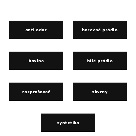
anti odor
barevné prádlo
bavlna
bílé prádlo
rozprašovač
skvrny
syntetika