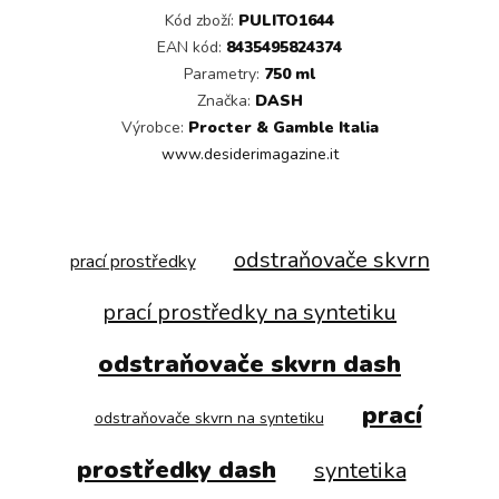
Kód zboží:
PULITO1644
EAN kód:
8435495824374
Parametry:
750 ml
Značka:
DASH
Výrobce:
Procter & Gamble Italia
www.desiderimagazine.it
odstraňovače skvrn
prací prostředky
prací prostředky na syntetiku
odstraňovače skvrn dash
prací
odstraňovače skvrn na syntetiku
prostředky dash
syntetika