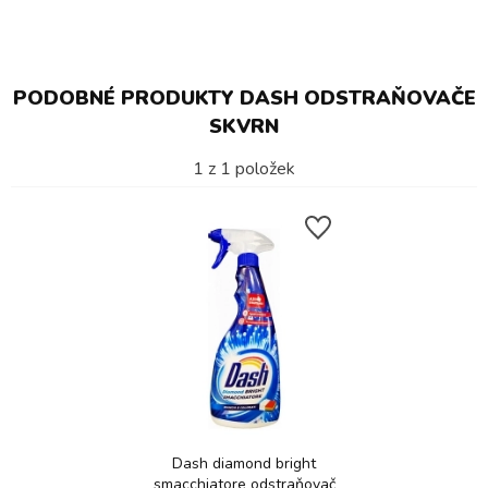
PODOBNÉ PRODUKTY DASH ODSTRAŇOVAČE
SKVRN
1
z
1
položek
Dash diamond bright
smacchiatore odstraňovač