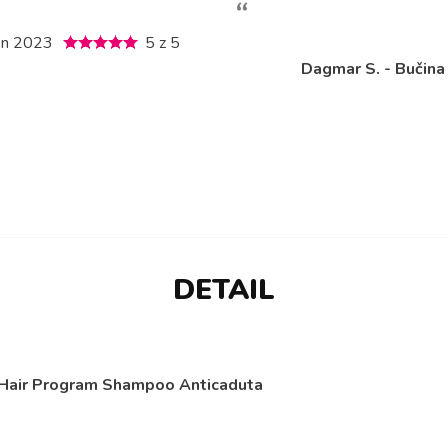
ání vlasů, mi o
řebenu po
Martina K. - Nová Paka
- 19. květen 
ěla věřit.
kvělá volba.
5 z 5
DETAIL
 Hair Program Shampoo Anticaduta