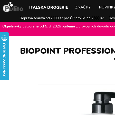
ZNAČKY
NOVINK
ITALSKÁ DROGERIE
Doprava zdarma od 2000 Kč pro ČR pro SK od 2500 Kč
Dovo
Objednávky vytvořené od 5. 8. 2026 budeme z provozních důvodů odes
E-shop Pulito
>
Italská drogerie
>
Péče o vlasy
>
Šampony
>
Biopoi
BIOPOINT PROFESSIO