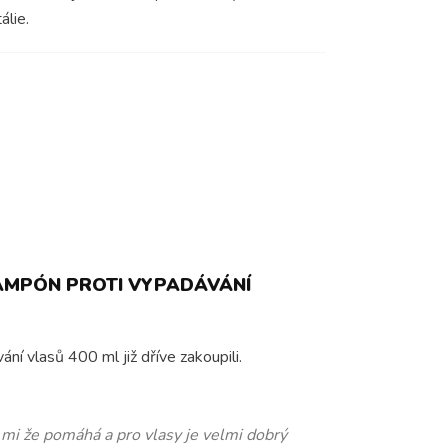
álie.
AMPÓN PROTI VYPADÁVÁNÍ
ní vlasů 400 ml již dříve zakoupili.
stía lupy též zmizely.
používám krátce ale zdá se mi 