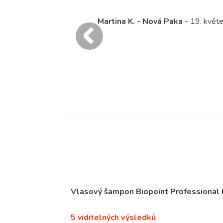
použití bylo poznat, že nejen po umytí, ale i po rozčesáv
polovinu méně padají vlasy. Když vám řeknu, že mi na h
rozčesávání zůstane max. 5 vlasů, sama jsem tomu necht
Společně s termo ochranou na vlasy BioPoint, to byla s
Daniela K. - Hlučín
- 20. leden 2024
Vlasový šampon Biopoint Professional
5 viditelných výsledků