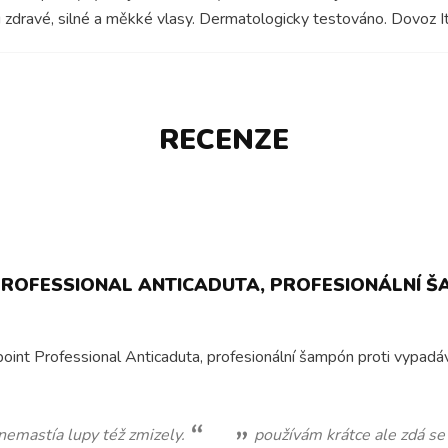
 zdravé, silné a měkké vlasy. Dermatologicky testováno. Dovoz It
RECENZE
PROFESSIONAL ANTICADUTA, PROFESIONÁLNÍ Š
oint Professional Anticaduta, profesionální šampón proti vypadává
po druhém
Šampon je příjemný. Vlasy po něm se nema