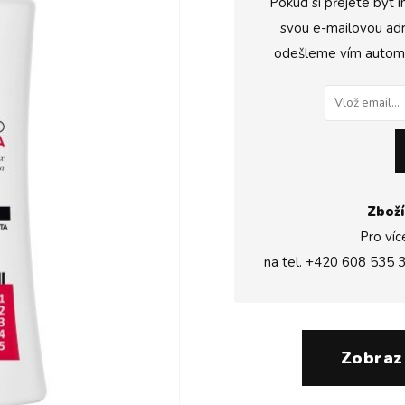
Pokud si přejete být i
svou e-mailovou adr
odešleme vím automat
Zboží
Pro víc
na tel.
+420 608 535 
Zobraz