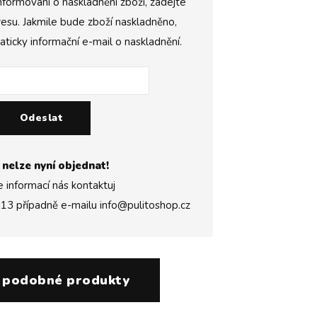
nformováni o naskladnění zboží, zadejte
esu. Jakmile bude zboží naskladněno,
icky informační e-mail o naskladnění.
Odeslat
 nelze nyní objednat!
e informací nás kontaktuj
313
případně e-mailu
info@pulitoshop.cz
 podobné produkty