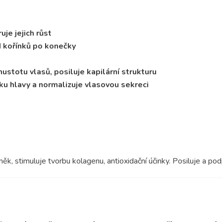
je jejich růst
d kořínků po konečky
hustotu vlasů, posiluje kapilární strukturu
ku hlavy a normalizuje vlasovou sekreci
k, stimuluje tvorbu kolagenu, antioxidační účinky. Posiluje a pod