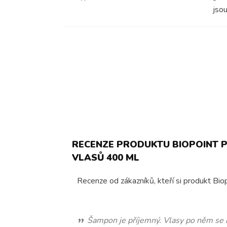
jsou
RECENZE PRODUKTU BIOPOINT 
VLASŮ 400 ML
Recenze od zákazníků, kteří si produkt Biop
Byla jsem mile překvapena, že šampón funguje. Již 