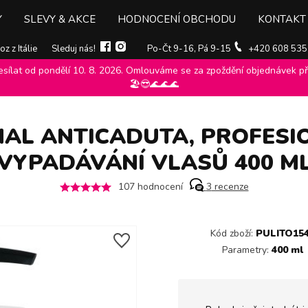
Y
SLEVY & AKCE
HODNOCENÍ OBCHODU
KONTAKT
z z Itálie
Sleduj nás!
Po-Čt 9-16, Pá 9-15
+420 608 535
ílat od pondělí 10. 8. 2026. Omlouváme se za zpoždění objednávek při
nt
>
Šampony biopoint
>
Biopoint Professional Anticaduta, profesion
🏖️😎🌊🌊🌊
NAL ANTICADUTA, PROFESI
VYPADÁVÁNÍ VLASŮ 400 M
107
hodnocení
3
recenze
Kód zboží:
PULITO15
Parametry:
400 ml