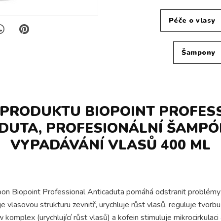
Péče o vlasy
Šampony
 PRODUKTU BIOPOINT PROFES
DUTA, PROFESIONÁLNÍ ŠAMPÓ
VYPADÁVÁNÍ VLASŮ 400 ML
ampon Biopoint Professional Anticaduta pomáhá odstranit problém
je vlasovou strukturu zevnitř, urychluje růst vlasů, reguluje tvo
komplex (urychlující růst vlasů) a kofein stimuluje mikrocirkulac