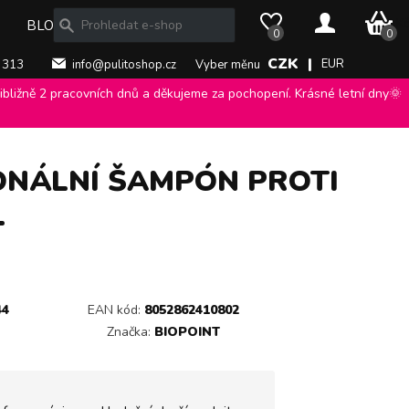
0 Kč
BLOG
0
0
CZK |
EUR
 313
info@pulitoshop.cz
Vyber měnu
bližně 2 pracovních dnů a děkujeme za pochopení. Krásné letní dny🌞
ální šampón proti vypadávání vlasů 400 ml
>
ONÁLNÍ ŠAMPÓN PROTI
L
44
EAN kód:
8052862410802
Značka:
BIOPOINT