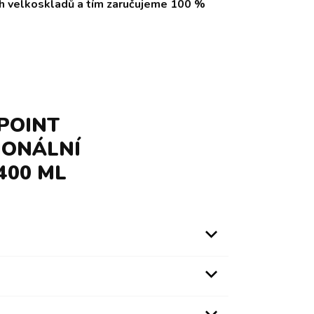
ch velkoskladů a tím zaručujeme 100 %
POINT
IONÁLNÍ
400 ML