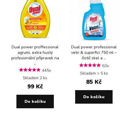
Dual power proffessional
Dual power professional
agrumi, extra hustý
vetri & superfici 750 ml –
profesionální přípravek na
čistič skel a ...
...
63x
445x
Skladem > 5 ks
Skladem 2 ks
85 Kč
99 Kč
Do košíku
Do košíku