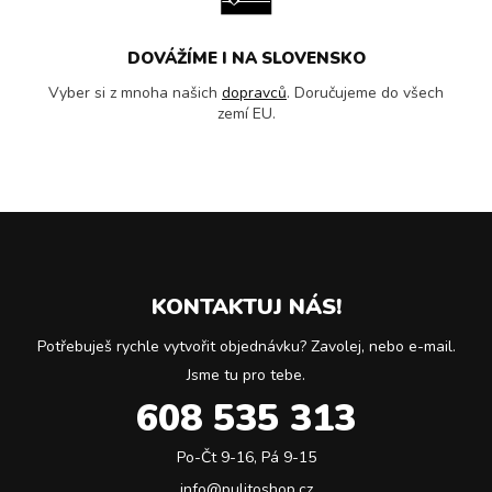
DOVÁŽÍME I NA SLOVENSKO
Vyber si z mnoha našich
dopravců
. Doručujeme do všech
zemí EU.
KONTAKTUJ NÁS!
Potřebuješ rychle vytvořit objednávku? Zavolej, nebo e-mail.
Jsme tu pro tebe.
608 535 313
Po-Čt 9-16, Pá 9-15
info@pulitoshop.cz