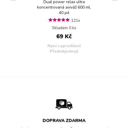
Dual power relax ultra
koncentrovaná aviváž 600 ml,
40 pd
121x
Skladem 0 ks
69 Kč
Nyní vyprodáno!
Předobjednej!
DOPRAVA ZDARMA