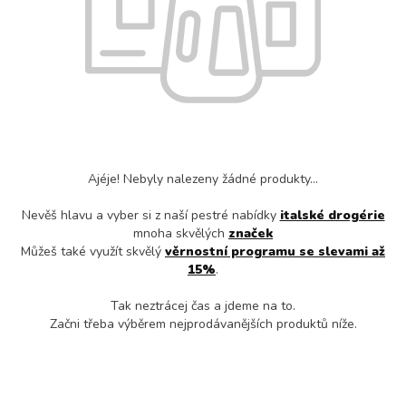
Ajéje! Nebyly nalezeny žádné produkty...
Nevěš hlavu a vyber si z naší pestré nabídky
italské drogérie
mnoha skvělých
značek
Můžeš také využít skvělý
věrnostní programu se slevami až
15%
.
Tak neztrácej čas a jdeme na to.
Začni třeba výběrem nejprodávanějších produktů níže.