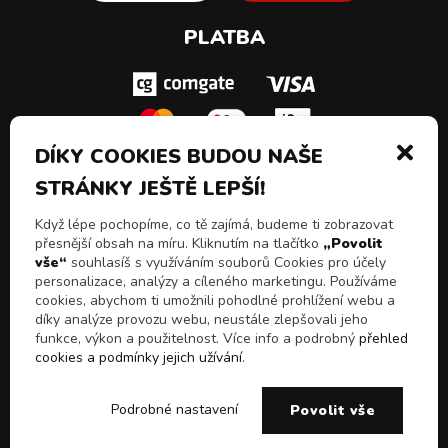
PLATBA
DÍKY COOKIES BUDOU NAŠE
STRÁNKY JEŠTĚ LEPŠÍ!
SLEDUJ NÁS!
Když lépe pochopíme, co tě zajímá, budeme ti zobrazovat
přesnější obsah na míru. Kliknutím na tlačítko
„Povolit
vše“
souhlasíš s využíváním souborů Cookies pro účely
personalizace, analýzy a cíleného marketingu. Používáme
cookies, abychom ti umožnili pohodlné prohlížení webu a
díky analýze provozu webu, neustále zlepšovali jeho
funkce, výkon a použitelnost. Více info a podrobný
přehled
cookies a podmínky jejich užívání
.
© 2026 Všechna práva vyhrazena
Chceš slevy, akční
E-shop Pulito - Kvalitní drogerie a čistící prostředky z
ANO
NE
Podrobné nastavení
Povolit vše
nabídky a novinky!
Itálie