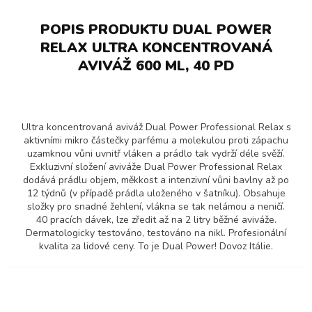
POPIS PRODUKTU DUAL POWER
RELAX ULTRA KONCENTROVANÁ
AVIVÁŽ 600 ML, 40 PD
Ultra koncentrovaná aviváž Dual Power Professional Relax s
aktivními mikro částečky parfému a molekulou proti zápachu
uzamknou vůni uvnitř vláken a prádlo tak vydrží déle svěží.
Exkluzivní složení aviváže Dual Power Professional Relax
dodává prádlu objem, měkkost a intenzivní vůni bavlny až po
12 týdnů (v případě prádla uloženého v šatníku). Obsahuje
složky pro snadné žehlení, vlákna se tak nelámou a neničí.
40 pracích dávek, lze zředit až na 2 litry běžné aviváže.
Dermatologicky testováno, testováno na nikl. Profesionální
kvalita za lidové ceny. To je Dual Power! Dovoz Itálie.