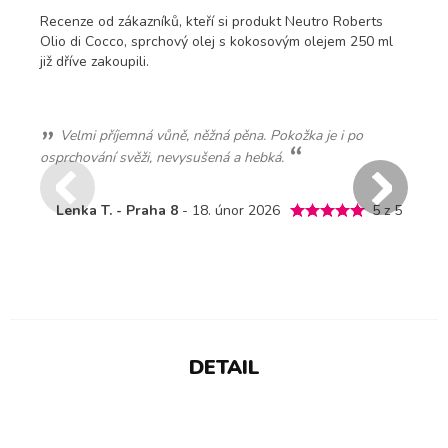
Recenze od zákazníků, kteří si produkt Neutro Roberts
Olio di Cocco, sprchový olej s kokosovým olejem 250 ml
již dříve zakoupili.
 pěna. Pokožka je i po
Velmi příjemný olej, krásně voní
á a hebká.
Jaroslava H. - Zeleneč
- 24.
únor 2026
5 z 5
5 z 5
DETAIL