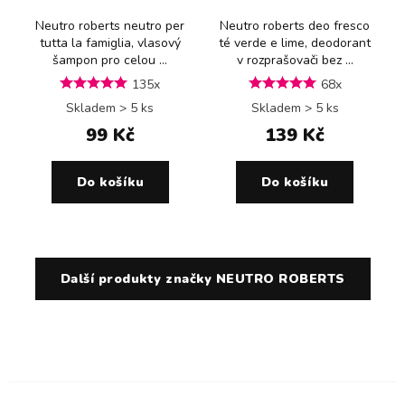
Neutro roberts neutro per
Neutro roberts deo fresco
tutta la famiglia, vlasový
té verde e lime, deodorant
šampon pro celou ...
v rozprašovači bez ...
135x
68x
Skladem > 5 ks
Skladem > 5 ks
99 Kč
139 Kč
Do košíku
Do košíku
Další produkty značky NEUTRO ROBERTS