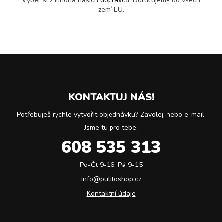
Vyber si z mnoha našich
dopravců
. Doručujeme do všech
zemí EU.
KONTAKTUJ NÁS!
Potřebuješ rychle vytvořit objednávku? Zavolej, nebo e-mail.
Jsme tu pro tebe.
608 535 313
Po-Čt 9-16, Pá 9-15
info@pulitoshop.cz
Kontaktní údaje