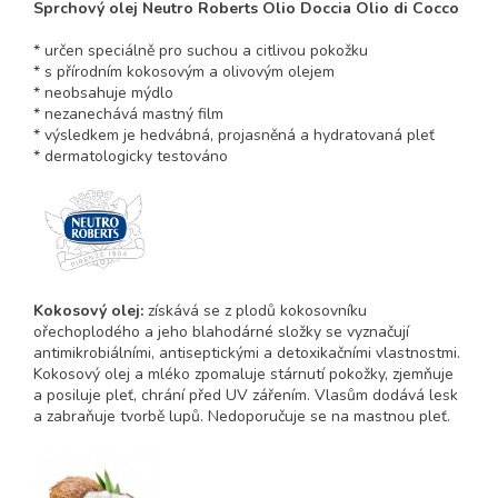
Sprchový olej Neutro Roberts Olio Doccia Olio di Cocco
* určen speciálně pro suchou a citlivou pokožku
* s přírodním kokosovým a olivovým olejem
* neobsahuje mýdlo
* nezanechává mastný film
* výsledkem je hedvábná, projasněná a hydratovaná pleť
* dermatologicky testováno
Kokosový olej:
získává se z plodů kokosovníku
ořechoplodého a jeho blahodárné složky se vyznačují
antimikrobiálními, antiseptickými a detoxikačními vlastnostmi.
Kokosový olej a mléko zpomaluje stárnutí pokožky, zjemňuje
a posiluje pleť, chrání před UV zářením. Vlasům dodává lesk
a zabraňuje tvorbě lupů. Nedoporučuje se na mastnou pleť.