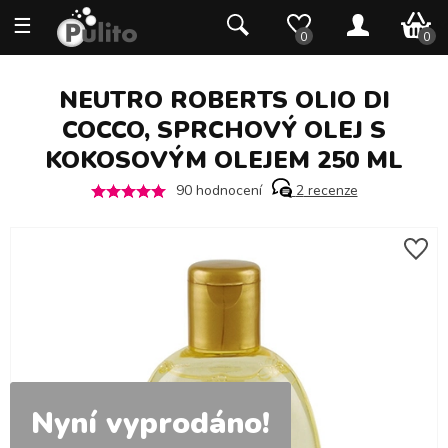
☰
0 K
0
0
NEUTRO ROBERTS OLIO DI
COCCO, SPRCHOVÝ OLEJ S
KOKOSOVÝM OLEJEM 250 ML
90
hodnocení
2
recenze
Nyní vyprodáno!