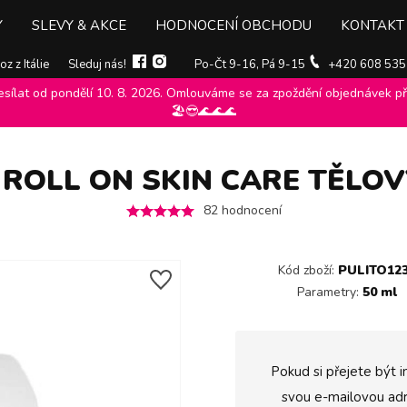
Y
SLEVY & AKCE
HODNOCENÍ OBCHODU
KONTAKT
z z Itálie
Sleduj nás!
Po-Čt 9-16, Pá 9-15
+420 608 535
ílat od pondělí 10. 8. 2026. Omlouváme se za zpoždění objednávek při
erspiranty
>
Felce azzurra
>
Deodoranty a antiperspiranty felce azzur
🏖️😎🌊🌊🌊
 ROLL ON SKIN CARE TĚLOV
82
hodnocení
Kód zboží:
PULITO12
Parametry:
50 ml
Pokud si přejete být i
svou e-mailovou adr