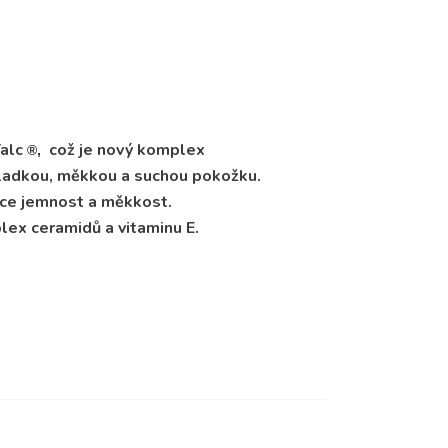
Talc
což je nový komplex
®,
hladkou, měkkou a suchou pokožku.
ožce jemnost a měkkost.
ex ceramidů a vitaminu E.