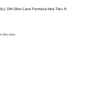
LL ON Skin Care Formula Idra Talc
®
ot
díky talku