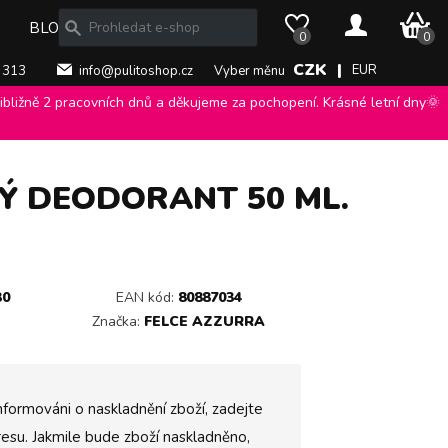
0 Kč
BLOG
0
0
CZK |
EUR
 313
info@pulitoshop.cz
Vyber měnu
bližně 2 pracovních dnů a děkujeme za pochopení. Krásné letní dny🌞
ra
>
Felce Azzurra Deo Roll On Skin Care tělový deodorant 50 ml.
>
Ý DEODORANT 50 ML.
30
EAN kód:
80887034
Značka:
FELCE AZZURRA
nformováni o naskladnění zboží, zadejte
esu. Jakmile bude zboží naskladněno,