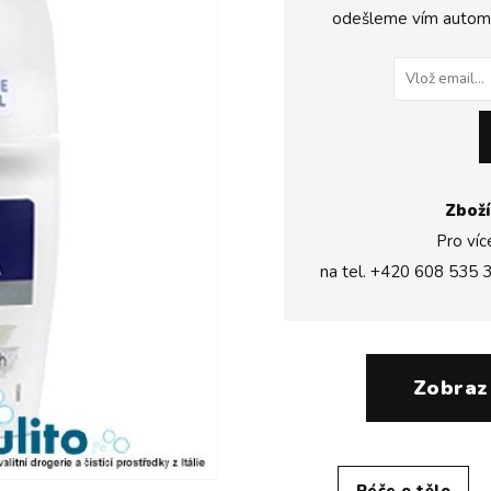
odešleme vím automat
Zboží
Pro víc
na tel.
+420 608 535 
Zobraz
Péče o tělo