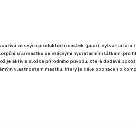
 používá ve svých produktech mastek (pudr), vytvořila Idra 
sorpční sílu mastku se vzácnými hydratačními látkami pro 
 což je aktivní složka přírodního původu, která dodává pok
námým vlastnostem mastku, který je dále obohacen o kompl