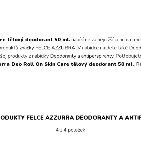
re tělový deodorant 50 ml.
nabízíme za nejnižší cenu na tr
 produktů
značky FELCE AZZURRA
. V nabídce najdete také
Deod
šej produkty z nabídky
Deodoranty a antiperspiranty
. Potřebujet
urra Deo Roll On Skin Care tělový deodorant 50 ml.
. R
ODUKTY FELCE AZZURRA DEODORANTY A ANTI
4
z
4
položek