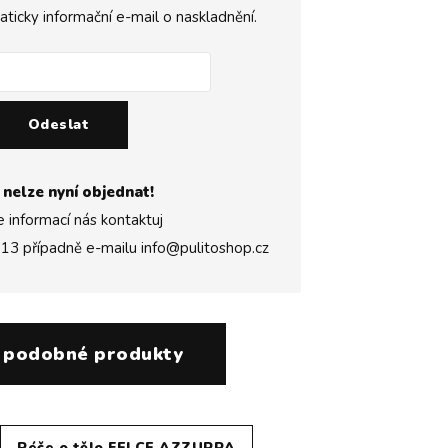
icky informační e-mail o naskladnění.
Odeslat
 nelze nyní objednat!
e informací nás kontaktuj
313
případně e-mailu
info@pulitoshop.cz
 podobné produkty
Péče o tělo FELCE AZZURRA