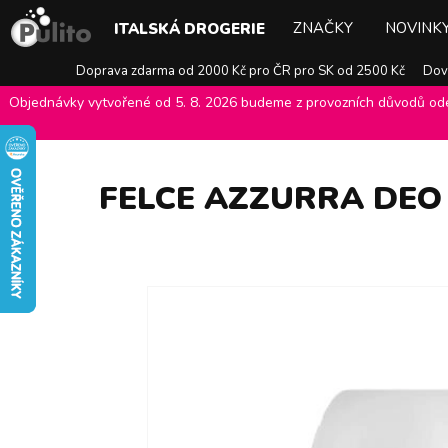
ZNAČKY
NOVINK
ITALSKÁ DROGERIE
Doprava zdarma od 2000 Kč pro ČR pro SK od 2500 Kč
Dovo
Objednávky vytvořené od 5. 8. 2026 budeme z provozních důvodů odes
E-shop Pulito
>
Italská drogerie
>
Péče o tělo
>
Deodoranty a antip
FELCE AZZURRA DEO