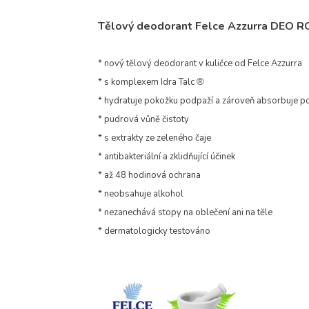
Tělový deodorant Felce Azzurra DEO RO
* nový tělový deodorant v kuličce od Felce Azzurra
* s komplexem Idra Talc
®
* hydratuje pokožku podpaží a zároveň absorbuje p
* pudrová vůně čistoty
* s extrakty ze zeleného čaje
* antibakteriální a zklidňující účinek
* až 48 hodinová ochrana
* neobsahuje alkohol
* nezanechává stopy na oblečení ani na těle
* dermatologicky testováno