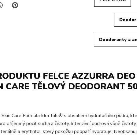
Deodora
Deodoranty a a
RODUKTU FELCE AZZURRA DEO
N CARE TĚLOVÝ DEODORANT 50
 Skin Care Formula Idra Talc® s obsahem hydratačního pudru, kt
o příjemný pocit sucha a čistoty. Intenzivní pudrová vůně čistoty.
teriálně a erythritol, který pokožku podpaží hydratuje. Neobsahuj