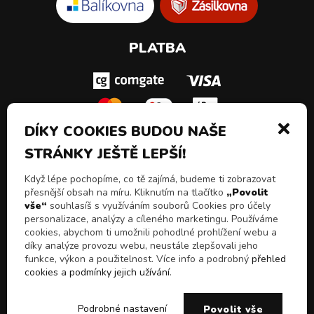
PLATBA
DÍKY COOKIES BUDOU NAŠE
STRÁNKY JEŠTĚ LEPŠÍ!
SLEDUJ NÁS!
Když lépe pochopíme, co tě zajímá, budeme ti zobrazovat
přesnější obsah na míru. Kliknutím na tlačítko
„Povolit
vše“
souhlasíš s využíváním souborů Cookies pro účely
personalizace, analýzy a cíleného marketingu. Používáme
cookies, abychom ti umožnili pohodlné prohlížení webu a
díky analýze provozu webu, neustále zlepšovali jeho
funkce, výkon a použitelnost. Více info a podrobný
přehled
cookies a podmínky jejich užívání
.
© 2026 Všechna práva vyhrazena
Chceš slevy, akční
E-shop Pulito - Kvalitní drogerie a čistící prostředky z
ANO
NE
Podrobné nastavení
Povolit vše