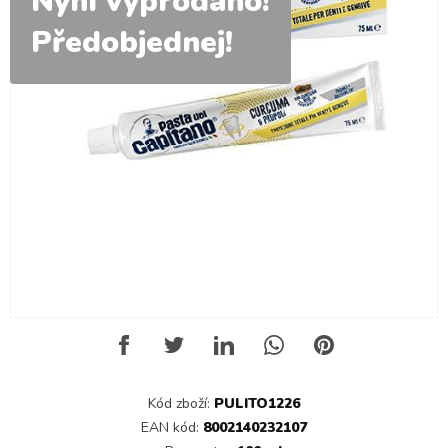
Nyní vyprodáno!
Předobjednej!
Kód zboží:
PULITO1226
EAN kód:
8002140232107