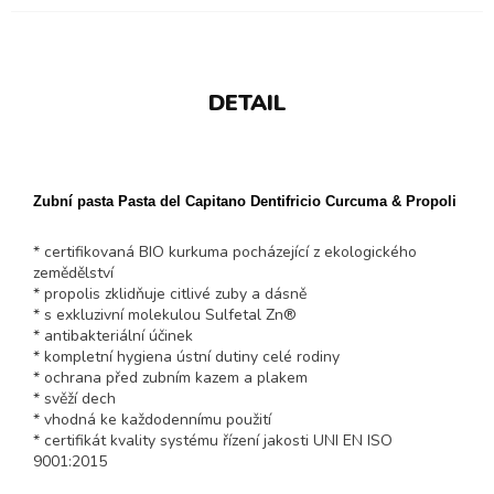
DETAIL
Zubní pasta Pasta del Capitano Dentifricio Curcuma & Propoli
* certifikovaná BIO kurkuma pocházející z ekologického
zemědělství
* propolis zklidňuje citlivé zuby a dásně
* s exkluzivní molekulou Sulfetal Zn®
* antibakteriální účinek
* kompletní hygiena ústní dutiny celé rodiny
* ochrana před zubním kazem a plakem
* svěží dech
* vhodná ke každodennímu použití
* certifikát kvality systému řízení jakosti UNI EN ISO
9001:2015