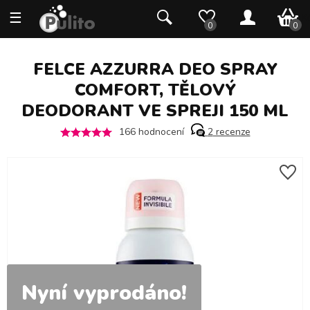
☰
0 K
0
0
FELCE AZZURRA DEO SPRAY
COMFORT, TĚLOVÝ
DEODORANT VE SPREJI 150 ML
166
hodnocení
2
recenze
Nyní vyprodáno!