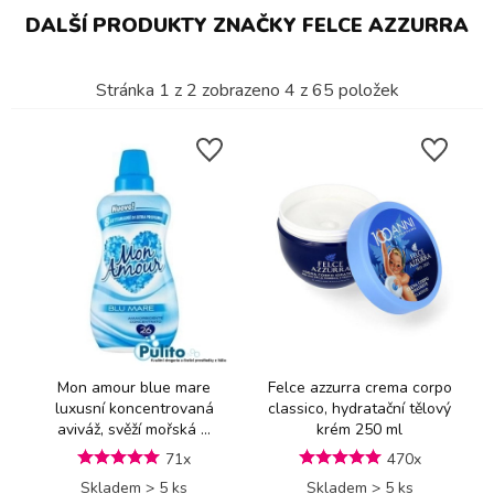
DALŠÍ PRODUKTY ZNAČKY FELCE AZZURRA
Stránka
1
z
2
zobrazeno
4
z
65
položek
Mon amour blue mare
Felce azzurra crema corpo
luxusní koncentrovaná
classico, hydratační tělový
aviváž, svěží mořská ...
krém 250 ml
71x
470x
Skladem > 5 ks
Skladem > 5 ks