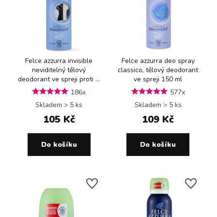
Felce azzurra invisible
Felce azzurra deo spray
neviditelný tělový
classico, tělový deodorant
deodorant ve spreji proti ...
ve spreji 150 ml
186x
577x
Skladem > 5 ks
Skladem > 5 ks
105 Kč
109 Kč
Do košíku
Do košíku