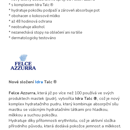
* s komplexem Idra Talc
®
* hydratuje pokožku podpaží a zároveň absorbuje pot
* obohacen o kokosové mléko
* až 48 hodinová ochrana
* neobsahuje alkohol
* nezanechává stopy na oblečení ani na těle
* dermatologicky testováno
Nové složení
Idra
Talc
®
Felce Azzurra,
která již po více než 100 používá ve svých
produktech mastek (pudr), vytvořila
Idra Talc
®
což je nový
,
komplex hydratačního pudru, který kombinuje absorpční sílu
mastku se vzácnými hydratačními látkami pro hladkou,
měkkou a suchou pokožku.
Hydratuje díky přítomnosti erythritolu, což je aktivní složka
přírodního původu, která dodává pokožce jemnost a měkkost.