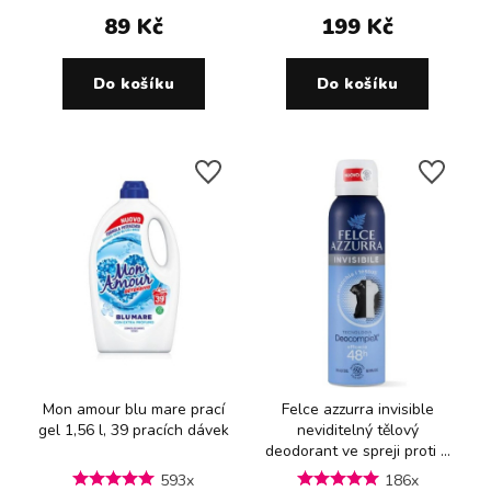
89 Kč
199 Kč
Do košíku
Do košíku
Mon amour blu mare prací
Felce azzurra invisible
gel 1,56 l, 39 pracích dávek
neviditelný tělový
deodorant ve spreji proti ...
593x
186x