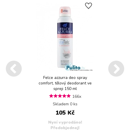
Felce azzurra deo spray
comfort, tělový deodorant ve
spreji 150 ml
166x
Skladem 0 ks
105 Kč
Nyní vyprodáno!
Předobjednej!