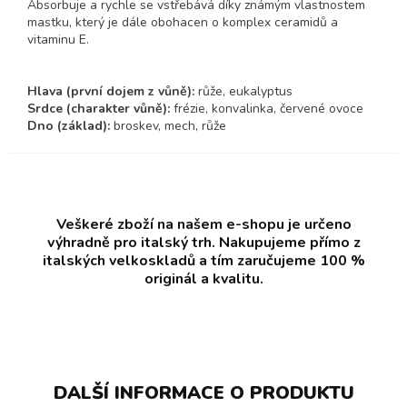
Absorbuje a rychle se vstřebává díky známým vlastnostem
mastku, který je dále obohacen o komplex ceramidů a
vitaminu E.
Hlava (první dojem z vůně):
růže, eukalyptus
Srdce (charakter vůně):
frézie, konvalinka, červené ovoce
Dno (základ):
broskev, mech, růže
Veškeré zboží na našem e-shopu je určeno
výhradně pro italský trh. Nakupujeme přímo z
italských velkoskladů a tím zaručujeme 100 %
originál a kvalitu.
DALŠÍ INFORMACE O PRODUKTU