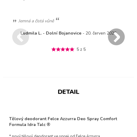
Příjemná svěží vůně, která dlouho vydrží.
Danuše Š. - Přerov 2
- 20. listopad 2024
5 z 5
DETAIL
Tělový deodorant Felce Azzurra Deo Spray Comfort
Formula Idra Talc
®
* nový tělový deodorant ve spreji od Felce Azzurra