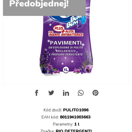
Předobjednej!
Kód zboží:
PULITO1096
EAN kód:
8011941003663
Parametry:
1 l
Značka:
RIO DETERGENTI