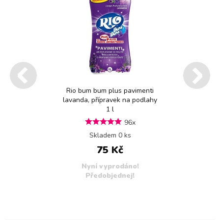
Rio bum bum plus pavimenti
lavanda, přípravek na podlahy
1 l
96x
Skladem 0 ks
75 Kč
Nyní vyprodáno!
Předobjednej!