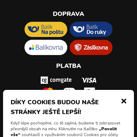
DOPRAVA
PLATBA
DÍKY COOKIES BUDOU NAŠE
STRÁNKY JEŠTĚ LEPŠÍ!
SLEDUJ NÁS!
Když lépe pochopíme, co tě zajímá, budeme ti zobrazovat
přesnější obsah na míru. Kliknutím na tlačítko
„Povolit
vše“
souhlasíš s využíváním souborů Cookies pro účely