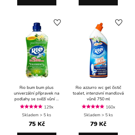
Rio bum bum plus
Rio azzurro wc gel čistič
univerzální přípravek na
toalet, intenzivní mandlová
podlahy se svěží vůní ...
vůně 750 ml
129x
160x
Skladem > 5 ks
Skladem > 5 ks
75 Kč
79 Kč