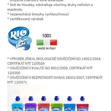
* smyslná intenzivní vůně levandule
* čistí do hloubky, odstraňuje všechny druhy nečistot a
mastnotu
* nezanechává šmouhy, rychleschnoucí
* certifikovaný výrobek
* VÝROBEK ZÍSKAL EKOLOGICKÉ OSVĚDČENÍ ISO 14001/2004,
CERTIFIKÁT N°IT 12/0504
* OSVĚDČENÍ O KVALITĚ ISO 9001/2008, CERTIFIKÁT N°IT
12/0300
* OSVĚDČENÍ O BEZPEČNOSTI OHSAS 18001/2007, CERTIFIKÁT
N°IT 12/0071