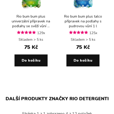
Rio bum bum plus
Rio bum bum plus talco
univerzální přípravek na
přípravek na podlahy s
podlahy se svěží vůní ...
pudrovou vůní 1 l
129x
125x
Skladem > 5 ks
Skladem > 5 ks
75 Kč
75 Kč
Do košíku
Do košíku
DALŠÍ PRODUKTY ZNAČKY RIO DETERGENTI
Stránka
1
z
1
zobrazeno
4
z
12
položek