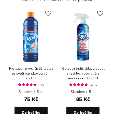
Rio azzurro wc, čistič toalet
Rio vetri čistič skla, zrcadel
se svěží mandlovou vůní
a lesklých povrchů s
750 ml
amoniakem 800 ml
51x
245x
Skladem > 5 ks
Skladem > 5 ks
75 Kč
85 Kč
Do košíku
Do košíku