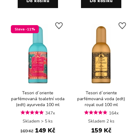
Do košíku
Do košíku
Sleva -11%
Tesori d´oriente
Tesori d´oriente
parfémovaná toaletní voda
parfémovaná voda (edt)
(edt) ayurveda 100 ml
royal oud 100 ml
347x
164x
Skladem > 5 ks
Skladem 2 ks
149 Kč
159 Kč
169 Kč