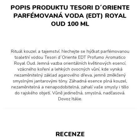
POPIS PRODUKTU TESORI D´ORIENTE
PARFÉMOVANÁ VODA (EDT) ROYAL
OUD 100 ML
Rituál kouzel a tajemství. Nechejte se hýčkat parfémovanou
toaletní vodou Tesori d´Oriente EDT Profumo Aromatico
Royal Oud. Jemná vazba orientálních květinových esencí,
vzácného koření a lehkých ovocných vůní, kde vyniká
nezaměnitelný základ agarového dřeva, jemně změkčený
smyslnými jantarovými tóny. Záhadná esence plná kouzel,
nezaměnitelná a nenapodobitelná, zahalí vaše smysly i tělo
do rajského objetí. Vůně jedinečná, smyslná, nadčasová.
Dovoz Itálie.
RECENZE