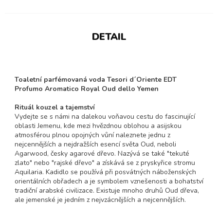
DETAIL
Toaletní parfémovaná voda Tesori d´Oriente EDT
Profumo Aromatico Royal Oud dello Yemen
Rituál kouzel a tajemství
Vydejte se s námi na dalekou voňavou cestu do fascinující
oblasti Jemenu, kde mezi hvězdnou oblohou a asijskou
atmosférou plnou opojných vůní naleznete jednu z
nejcennějších a nejdražších esencí světa Oud, neboli
Agarwood, česky agarové dřevo. Nazývá se také "tekuté
zlato" nebo "rajské dřevo" a získává se z pryskyřice stromu
Aquilaria. Kadidlo se používá při posvátných náboženských
orientálních obřadech a je symbolem vznešenosti a bohatství
tradiční arabské civilizace. Existuje mnoho druhů Oud dřeva,
ale jemenské je jedním z nejvzácnějších a nejcennějších.