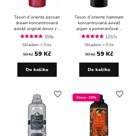
Tesori d´oriente persian
Tesori d´oriente hammam
dream koncentrovaná
koncentrovaná aviváž
aviváž originál dovoz z ...
argan a pomerančové ...
559x
1257x
Skladem > 5 ks
Skladem > 5 ks
59 Kč
59 Kč
99 Kč
99 Kč
Do košíku
Do košíku
Sleva -20%