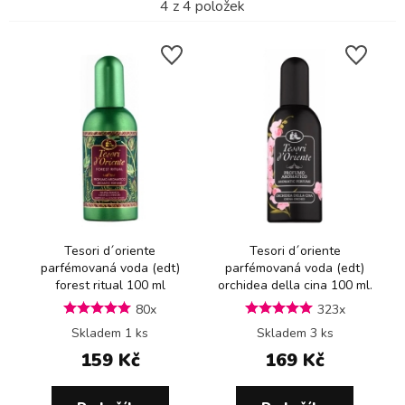
4
z
4
položek
Tesori d´oriente
Tesori d´oriente
parfémovaná voda (edt)
parfémovaná voda (edt)
forest ritual 100 ml
orchidea della cina 100 ml.
80x
323x
Skladem 1 ks
Skladem 3 ks
159 Kč
169 Kč