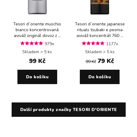
Tesori d´oriente muschio
Tesori d´oriente japanese
bianco koncentrovaná
rituals tsubaki e peonia
aviváž originál dovoz z ...
aviváž koncentrát 760 ...
979x
1177x
Skladem > 5 ks
Skladem > 5 ks
99 Kč
79 Kč
99 Kč
Do košíku
Do košíku
Další produkty značky TESORI D'ORIENTE